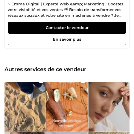
⚡ Emma Digital | Experte Web &amp; Marketing : Boostez
votre visibilité et vos ventes 👋 Besoin de transformer vos
réseaux sociaux et votre site en machines à vendre ? Je
suis Emma, fondatrice d'Emma Digital. Mon métier ? Allier
la technique du web au pouvoir du marketing pour
Contacter le vendeur
propulser les boutiques, restos et entrepreneurs vers leurs
objectifs. 🌟 Pourquoi me confier votre projet ? Approche
En savoir plus
360° : Je ne crée pas juste du contenu, je bâtis une
stratégie (Web + Ads + SEO). Focus ROI : Chaque action est
pensée pour générer des clics, des leads ou des ventes.
Résultats prouvés : +150% de trafic en 3 mois sur une
boutique de bijoux grâce à ma méthode. 🛠️ Mes domaines
Autres services de ce vendeur
d'intervention : 📱 Social Media : Posts Insta pro, Stories
engageantes et gestion de communauté. 🚀 Publicités
Meta (FB/IG) : Campagnes optimisées dès 50€ de budget
pour un ROI tracké. 🌐 Création Web : Sites vitrines et e-
commerces (WordPress/Shopify) modernes et SEO-
friendly. 🔍 SEO &amp; Rédaction : Optimisation de fiches
produits pour doubler vos clics Google. 📩 Emailing :
Newsletters qui convertissent (Mailchimp / Brevo). 💎 Les
engagements d'Emma Digital : ✅ Réactivité : Je réponds
en 48h max à vos demandes. ✅ Qualité : Satisfaction 5⭐
garantie. ✅ Transparence : Un accompagnement