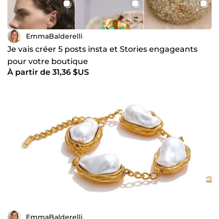
pédagogique, sans jargon technique inutile. 📩 Prêt(e) à
transformer vos likes en clients ? Envoyez-moi un message
pour discuter de votre projet ! #CommunityManager
#TrafficManager #WebDesign #MetaAds #SEO
EmmaBalderelli
Je vais créer 5 posts insta et Stories engageants
pour votre boutique
À partir de 31,36 $US
EmmaBalderelli