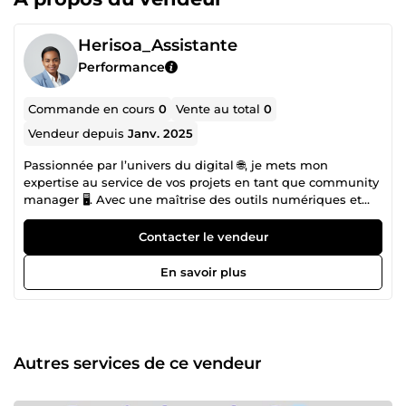
Herisoa_Assistante
Performance
Commande en cours
0
Vente au total
0
Vendeur depuis
Janv. 2025
Passionnée par l’univers du digital 🌐, je mets mon
expertise au service de vos projets en tant que community
manager 🖥️. Avec une maîtrise des outils numériques et
des réseaux sociaux 📋, je vous accompagne dans la
gestion quotidienne de vos tâches pour vous faire gagner
Contacter le vendeur
du temps et de l’efficacité ⏱️. Polyvalente et minutieuse ✍️,
j’excelle dans la saisie de données 📊, garantissant un
En savoir plus
travail précis et rapide. La rédaction web est également
l’une de mes spécialités 🖋️, où je crée des contenus
percutants et adaptés à vos besoins pour améliorer votre
visibilité en ligne 🌟. Collaborer avec moi, c’est s’assurer
d’un travail de qualité, livré dans les délais impartis 📅,
Autres services de ce vendeur
avec une approche toujours orientée vers vos objectifs 🎯.