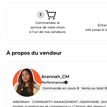
Commandez le
Échan
service de votre choix
site jusqu’à l
à l’un de nos vendeurs
À propos du vendeur
Arennah_CM
Performance
Commande en cours
0
Vente au total
0
ARENNAH : COMMUNITY MANAGEMENT, GRAPHISME, SAISIE E
projets numériques et commerciaux ! Gestion des réseaux s