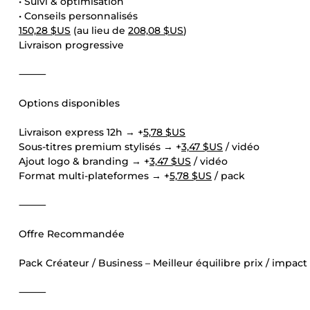
• Suivi & optimisation
• Conseils personnalisés
150,28 $US
(au lieu de
208,08 $US
)
Livraison progressive
⸻
Options disponibles
Livraison express 12h → +
5,78 $US
Sous-titres premium stylisés → +
3,47 $US
/ vidéo
Ajout logo & branding → +
3,47 $US
/ vidéo
Format multi-plateformes → +
5,78 $US
/ pack
⸻
Offre Recommandée
Pack Créateur / Business – Meilleur équilibre prix / impact
⸻