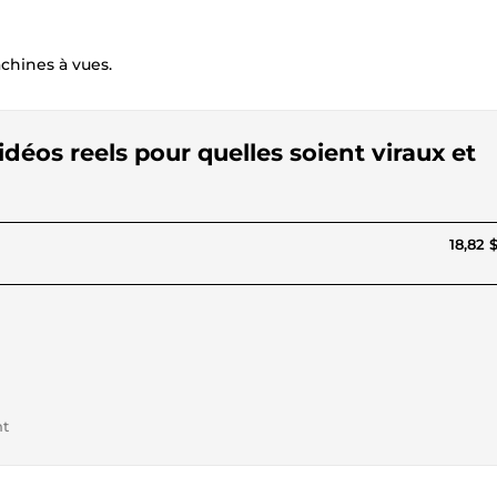
hines à vues.
déos reels pour quelles soient viraux et
18,82 
nt