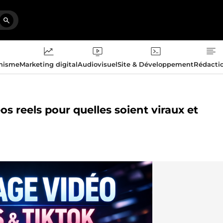
phisme
Marketing digital
Audiovisuel
Site & Développement
Rédacti
s reels pour quelles soient viraux et