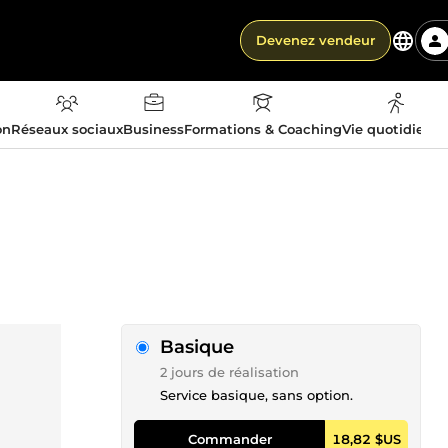
Devenez vendeur
on
Réseaux sociaux
Business
Formations & Coaching
Vie quotidienn
Basique
2 jours de réalisation
Service basique, sans option.
Commander
18,82 $US