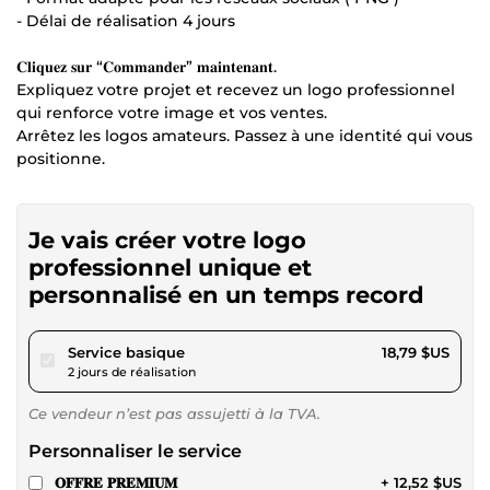
- Délai de réalisation 4 jours
𝐂𝐥𝐢𝐪𝐮𝐞𝐳 𝐬𝐮𝐫 “𝐂𝐨𝐦𝐦𝐚𝐧𝐝𝐞𝐫” 𝐦𝐚𝐢𝐧𝐭𝐞𝐧𝐚𝐧𝐭.
Expliquez votre projet et recevez un logo professionnel
qui renforce votre image et vos ventes.
Arrêtez les logos amateurs. Passez à une identité qui vous
positionne.
Je vais créer votre logo
professionnel unique et
personnalisé en un temps record
pour 17,31 $US
Service basique
18,79 $US
2 jours de réalisation
Ce vendeur n’est pas assujetti à la TVA.
Personnaliser le service
𝐎𝐅𝐅𝐑𝐄 𝐏𝐑𝐄𝐌𝐈𝐔𝐌
+ 12,52 $US