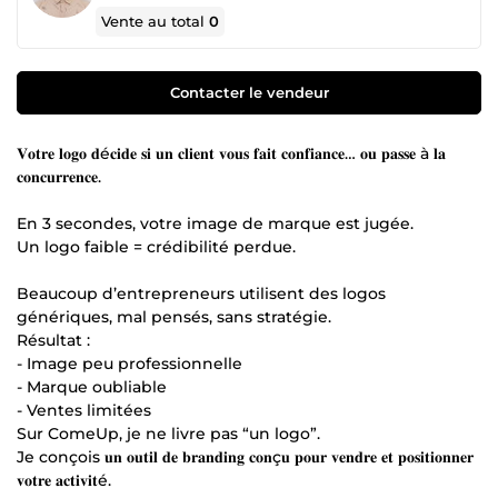
Vente au total
0
Contacter le vendeur
𝐕𝐨𝐭𝐫𝐞 𝐥𝐨𝐠𝐨 𝐝é𝐜𝐢𝐝𝐞 𝐬𝐢 𝐮𝐧 𝐜𝐥𝐢𝐞𝐧𝐭 𝐯𝐨𝐮𝐬 𝐟𝐚𝐢𝐭 𝐜𝐨𝐧𝐟𝐢𝐚𝐧𝐜𝐞… 𝐨𝐮 𝐩𝐚𝐬𝐬𝐞 à 𝐥𝐚
𝐜𝐨𝐧𝐜𝐮𝐫𝐫𝐞𝐧𝐜𝐞.
En 3 secondes, votre image de marque est jugée.
Un logo faible = crédibilité perdue.
Beaucoup d’entrepreneurs utilisent des logos
génériques, mal pensés, sans stratégie.
Résultat :
- Image peu professionnelle
- Marque oubliable
- Ventes limitées
Sur ComeUp, je ne livre pas “un logo”.
Je conçois 𝐮𝐧 𝐨𝐮𝐭𝐢𝐥 𝐝𝐞 𝐛𝐫𝐚𝐧𝐝𝐢𝐧𝐠 𝐜𝐨𝐧ç𝐮 𝐩𝐨𝐮𝐫 𝐯𝐞𝐧𝐝𝐫𝐞 𝐞𝐭 𝐩𝐨𝐬𝐢𝐭𝐢𝐨𝐧𝐧𝐞𝐫
𝐯𝐨𝐭𝐫𝐞 𝐚𝐜𝐭𝐢𝐯𝐢𝐭é.