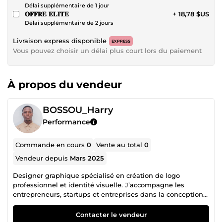
Délai supplémentaire de 1 jour
𝐎𝐅𝐅𝐑𝐄 𝐄𝐋𝐈𝐓𝐄
+ 18,78 $US
Délai supplémentaire de 2 jours
Livraison express disponible
EXPRESS
Vous pouvez choisir un délai plus court lors du paiement
À propos du vendeur
BOSSOU_Harry
Performance
Commande en cours
0
Vente au total
0
Vendeur depuis
Mars 2025
Designer graphique spécialisé en création de logo
professionnel et identité visuelle. J’accompagne les
entrepreneurs, startups et entreprises dans la conception
de logos uniques, pensés pour renforcer leur image de
marque et leur crédibilité. Chaque logo professionnel est
Contacter le vendeur