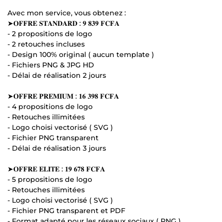
Avec mon service, vous obtenez :
➤𝐎𝐅𝐅𝐑𝐄 𝐒𝐓𝐀𝐍𝐃𝐀𝐑𝐃 : 𝟗 𝟖𝟑𝟗 𝐅𝐂𝐅𝐀
- 2 propositions de logo
- 2 retouches incluses
- Design 100% original ( aucun template )
- Fichiers PNG & JPG HD
- Délai de réalisation 2 jours
➤𝐎𝐅𝐅𝐑𝐄 𝐏𝐑𝐄𝐌𝐈𝐔𝐌 : 𝟏𝟔 𝟑𝟗𝟖 𝐅𝐂𝐅𝐀
- 4 propositions de logo
- Retouches illimitées
- Logo choisi vectorisé ( SVG )
- Fichier PNG transparent
- Délai de réalisation 3 jours
➤𝐎𝐅𝐅𝐑𝐄 𝐄𝐋𝐈𝐓𝐄 : 𝟏𝟗 𝟔𝟕𝟖 𝐅𝐂𝐅𝐀
- 5 propositions de logo
- Retouches illimitées
- Logo choisi vectorisé ( SVG )
- Fichier PNG transparent et PDF
- Format adapté pour les réseaux sociaux ( PNG )