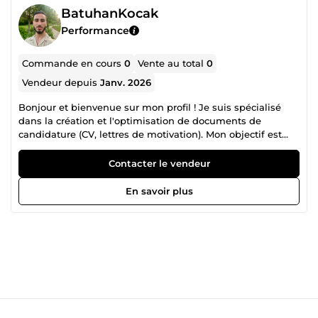
BatuhanKocak
Performance
Commande en cours
0
Vente au total
0
Vendeur depuis
Janv. 2026
Bonjour et bienvenue sur mon profil ! Je suis spécialisé
dans la création et l'optimisation de documents de
candidature (CV, lettres de motivation). Mon objectif est
simple : vous aider à décrocher plus d'entretiens grâce à
des documents clairs, modernes et percutants. Je suis
Contacter le vendeur
disponible et je travaille vite. Je ne laisse passer aucune
faute. J'utilise les meilleurs outils numériques pour un
En savoir plus
rendu visuel impeccable.