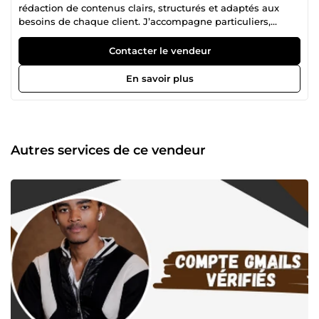
rédaction de contenus clairs, structurés et adaptés aux
besoins de chaque client. J’accompagne particuliers,
entrepreneurs et créateurs de contenu dans la rédaction
d’articles, d’e-books et de textes web de qualité. Mon
Contacter le vendeur
objectif est de fournir des contenus originaux, bien rédigés
et faciles à lire, tout en respectant les consignes, les délais
En savoir plus
et les attentes spécifiques de chaque projet. Je porte une
attention particulière à l’orthographe, à la cohérence du
texte et à la satisfaction du client. Assistant virtuel
organisé et polyvalent, je vous accompagne dans la
gestion des tâches administratives, la saisie de données, la
Autres services de ce vendeur
gestion d’e-mails et l’organisation quotidienne pour vous
faire gagner du temps. Que ce soit pour informer,
convaincre ou valoriser un projet, je m’engage à livrer un
travail sérieux, professionnel et conforme à vos objectifs.
N’hésitez pas à me contacter avant commande pour
discuter de votre projet.