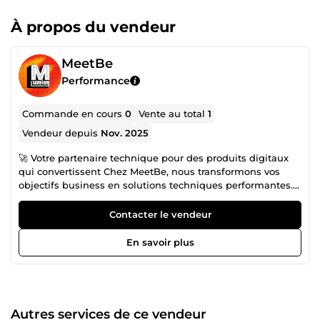
À propos du vendeur
MeetBe
Performance
Commande en cours
0
Vente au total
1
Vendeur depuis
Nov. 2025
🚀 Votre partenaire technique pour des produits digitaux
qui convertissent Chez MeetBe, nous transformons vos
objectifs business en solutions techniques performantes.
Spécialistes du développement web sur mesure, nous
créons des sites web et applications optimisés pour le
Contacter le vendeur
SEO, la vitesse et l'expérience utilisateur. Que vous soyez
une startup, une PME ou une grande entreprise, nous
En savoir plus
concevons des solutions digitales adaptées à vos besoins,
de la création d'un site web professionnel jusqu'à la
réalisation d'une application web ou d'un SaaS. 👋
Bienvenue chez MeetBe : Une Agence Web &amp;
Développement Sur Mesure Vous cherchez un site web
Autres services de ce vendeur