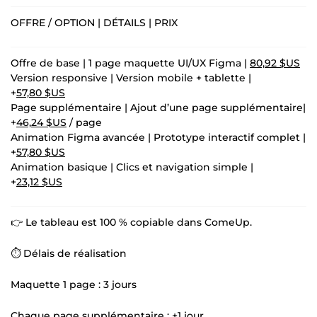
OFFRE / OPTION | DÉTAILS | PRIX
Offre de base | 1 page maquette UI/UX Figma |
80,92 $US
Version responsive | Version mobile + tablette |
+
57,80 $US
Page supplémentaire | Ajout d’une page supplémentaire|
+
46,24 $US
/ page
Animation Figma avancée | Prototype interactif complet |
+
57,80 $US
Animation basique | Clics et navigation simple |
+
23,12 $US
👉 Le tableau est 100 % copiable dans ComeUp.
⏱️ Délais de réalisation
Maquette 1 page : 3 jours
Chaque page supplémentaire : +1 jour