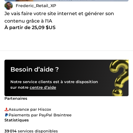
Approche ultra concrète ✔ Forte capacité d’analyse ✔
Frederic_Retail_XP
Communication claire ✔ Orientation résultats Votre succès
devient ma priorité. ✅ Disponibilité immédiate ✅ Réponse
Je vais faire votre site internet et générer son
garantie sous 24h ✅ TVA récupérable – société
contenu grâce à l'IA
immatriculée en France ✅ Horaires : 9h-17h, du lundi au
À partir de 25,09 $US
vendredi Les missions peuvent être réalisées à distance ou
en présentiel à Lille ou Paris (frais de déplacement sur
demande). 👉 Contactez-moi pour discuter de vos besoins :
je trouverai des solutions efficaces, personnalisées et
pragmatiques adaptées à votre situation. Premier échange
possible pour comprendre vos enjeux avant toute mission.
Besoin d’aide ?
Notre service clients est à votre disposition
sur notre
centre d’aide
Partenaires
Assurance par Hiscox
Paiements par PayPal Braintree
Statistiques
39 014
services disponibles