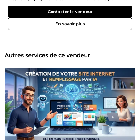
cette expérience terrain au service des entreprises qui
veulent vendre plus, structurer leur développement et
Contacter le vendeur
éviter les erreurs coûteuses. 👉 Avec moi : du concret, du
pragmatique, et des résultats. Contrairement à de
En savoir plus
nombreux consultants, je ne me base pas uniquement sur
la théorie. J’ai : ✅ créé un commerce rentable ✅ développé
des ventes en ligne ✅ travaillé avec des marketplaces ✅
négocié avec des fournisseurs ✅ organisé des événements
générateurs de trafic ✅ construit une vraie relation client Je
Autres services de ce vendeur
comprends vos problématiques parce que je les ai vécues.
Mon approche est simple : identifier rapidement ce qui
bloque votre croissance et mettre en place des actions
efficaces. Pas de jargon. Pas de stratégies impossibles à
appliquer. Juste du business intelligent. 🚀 Ce que je peux
vous apporter 👉 Optimisation de votre stratégie
commerciale 👉 Développement des ventes (physique ou
e-commerce) 👉 Audit de votre boutique ou site 👉
Amélioration de l’expérience client 👉 Positionnement
marketing 👉 Aide au lancement d’activité 👉 Regard
d’expert sur votre business 🎯 Mes clients idéaux
Commerçants e-commerçants entrepreneurs porteurs de
projet PME Si vous voulez passer un cap — je peux vous y
aider. 💡 Pourquoi me choisir ? ✔ Vision entrepreneuriale ✔