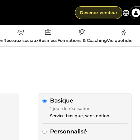
Devenez vendeur
on
Réseaux sociaux
Business
Formations & Coaching
Vie quotidienn
Basique
1 jour de réalisation
Service basique, sans option.
Personnalisé