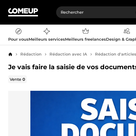
Pour vous
Meilleurs services
Meilleurs freelances
Design & Gra
Rédaction
Rédaction avec IA
Rédaction d'article
Accueil
Je vais faire la saisie de vos documen
Vente
0