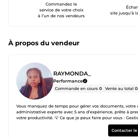
Commandez le
Échan
service de votre choix
site jusqu’à l
à l’un de nos vendeurs
À propos du vendeur
RAYMONDA_
Performance
Commande en cours
0
Vente au total
0
Vous manquez de temps pour gérer vos documents, votre c
administrative experte avec 5 ans d’expérience, prête à pr
votre productivité. 💡 Ce que je peux faire pour vous : Gestion administrative et secrétariat professionnel Assistance de direction et
organisation efficace Design graphique : logos, visuels publicitaire
100% sur mesure, je transforme vos besoins en résultats con
Contacter le