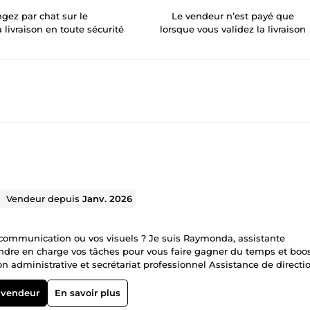
gez par chat sur le
Le vendeur n’est payé que
a livraison en toute sécurité
lorsque vous validez la livraison
Vendeur depuis
Janv. 2026
ommunication ou vos visuels ? Je suis Raymonda, assistante
endre en charge vos tâches pour vous faire gagner du temps et boo
s Publicité Facebook et support commercial Rapide, fiable et
crets. Confiez-moi vos projets et concentrez-vous sur l’essentiel !
 vendeur
En savoir plus