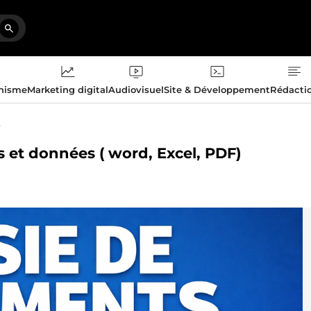
phisme
Marketing digital
Audiovisuel
Site & Développement
Rédacti
s
ts et données ( word, Excel, PDF)