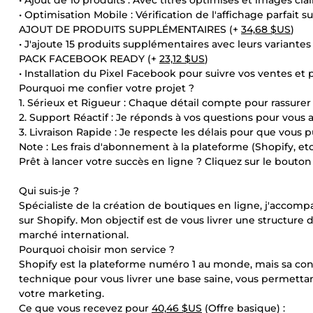
• Ajout de 10 produits : Avec titres optimisés et images clai
• Optimisation Mobile : Vérification de l'affichage parfait 
AJOUT DE PRODUITS SUPPLÉMENTAIRES (+
34,68 $US
)
• J'ajoute 15 produits supplémentaires avec leurs variantes (t
PACK FACEBOOK READY (+
23,12 $US
)
• Installation du Pixel Facebook pour suivre vos ventes et
Pourquoi me confier votre projet ?
1. Sérieux et Rigueur : Chaque détail compte pour rassurer 
2. Support Réactif : Je réponds à vos questions pour vous a
3. Livraison Rapide : Je respecte les délais pour que vous p
Note : Les frais d'abonnement à la plateforme (Shopify, et
Prêt à lancer votre succès en ligne ? Cliquez sur le bout
Qui suis-je ?
Spécialiste de la création de boutiques en ligne, j'acco
sur Shopify. Mon objectif est de vous livrer une structure
marché international.
Pourquoi choisir mon service ?
Shopify est la plateforme numéro 1 au monde, mais sa conf
technique pour vous livrer une base saine, vous permettan
votre marketing.
Ce que vous recevez pour
40,46 $US
(Offre basique) :