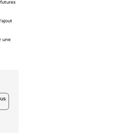
 futures
'ajout
r une
$US