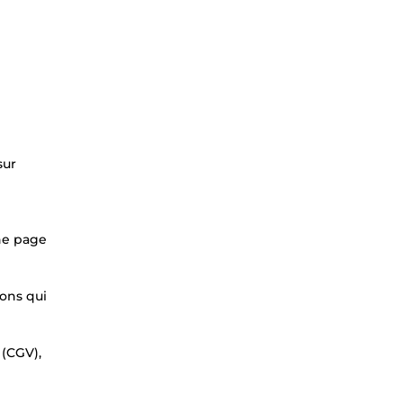
e
sur
une page
ions qui
 (CGV),