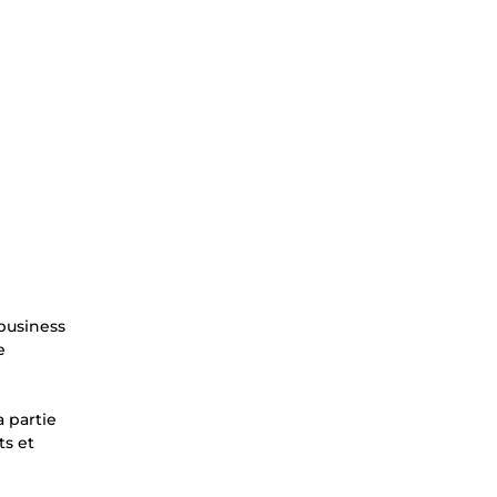
business
e
 partie
ts et