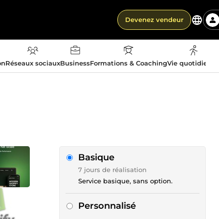
Devenez vendeur
on
Réseaux sociaux
Business
Formations & Coaching
Vie quotidienn
Basique
7 jours de réalisation
Service basique, sans option.
Personnalisé