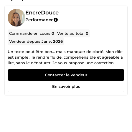
EncreDouce
Performance
Commande en cours
0
Vente au total
0
Vendeur depuis
Janv. 2026
Un texte peut être bon… mais manquer de clarté. Mon rôle
est simple : le rendre fluide, compréhensible et agréable à
lire, sans le dénaturer. Je vous propose une correction
soignée de vos textes, avec une reformulation légère si
nécessaire, dans le respect de votre ton et de votre
Contacter le vendeur
intention. Je travaille avec rigueur, discrétion et sens du
détail. Tout se fait par écrit, calmement, efficacement.
En savoir plus
~Correction orthographe, grammaire, conjugaison
~Reformulation pour plus de clarté et de fluidité
~Amélioration du style (sans transformer votre message)
~Mise en forme simple si besoin ~ Traduction de vos textes