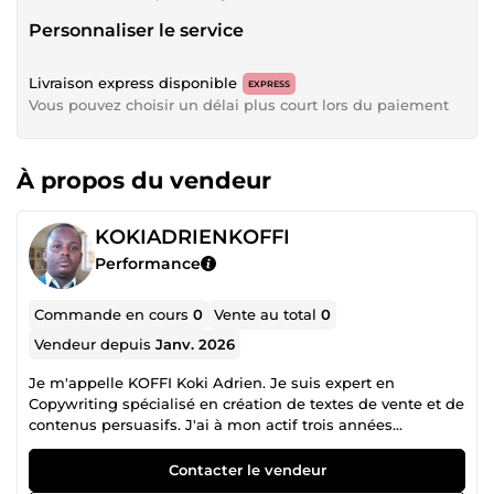
Personnaliser le service
Livraison express disponible
EXPRESS
Vous pouvez choisir un délai plus court lors du paiement
À propos du vendeur
KOKIADRIENKOFFI
Performance
Commande en cours
0
Vente au total
0
Vendeur depuis
Janv. 2026
Je m'appelle KOFFI Koki Adrien. Je suis expert en
Copywriting spécialisé en création de textes de vente et de
contenus persuasifs. J'ai à mon actif trois années
d'expérience dans ledit domaine. Je fais: -de la création de
pages de vente(Landing pages) -Description de services
Contacter le vendeur
ou produits -Textes publicitaires(Facebook, Instagram,