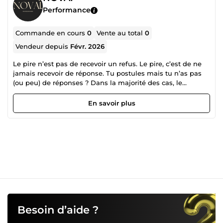
Performance
Commande en cours
0
Vente au total
0
Vendeur depuis
Févr. 2026
Le pire n’est pas de recevoir un refus. Le pire, c’est de ne
jamais recevoir de réponse. Tu postules mais tu n’as pas
(ou peu) de réponses ? Dans la majorité des cas, le
problème vient du CV, pas de ton profil. Je propose un
service d’optimisation professionnelle de CV, clair, efficace
En savoir plus
et orienté recruteurs. Ce que je fais concrètement : ✔
Analyse complète de ton CV ✔ Correction du contenu et
des formulations ✔ Amélioration de la structure et de la
lisibilité ✔ Conseils personnalisés pour renforcer l’impact
🎯 Objectif : un CV crédible, clair et professionnel, qui
maximise tes chances d’obtenir un entretien. ⏱ Livraison
sous 48h 📩 Tout se fait à distance, sans appel 💬 Je reste
disponible par message si tu as des questions Une fois
que tu auras vu la différence entre ton ancien CV et la
version optimisée, tu ne postuleras plus jamais “à
l’aveugle”.
Besoin d’aide ?