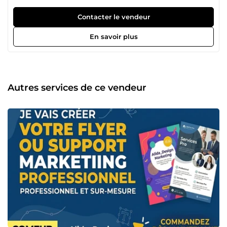
des entrepreneurs, entreprises et créateurs souhaitant
développer une présence digitale professionnelle. Je vous
Contacter le vendeur
accompagne dans la conception de solutions digitales
modernes, efficaces et adaptées à vos objectifs. 🚀 Mes
En savoir plus
compétences 💻 Développement web • Création de sites
vitrines • Développement d’applications web simples •
Intégration responsive • Maintenance et mises à jour 🎨
Design graphique • Création de logo • Identité visuelle •
Visuels réseaux sociaux • Flyers et supports marketing 🎯
Autres services de ce vendeur
Mon objectif Créer des solutions digitales à la fois
esthétiques, fonctionnelles et performantes. ✅ Pourquoi
me choisir ? ✔️ Diplômée en informatique ✔️ Double
compétence technique &amp; créative ✔️ Sérieuse et
organisée ✔️ Respect des délais ✔️ Communication
professionnelle 📩 Discutons de votre projet et donnons vie
à vos idées digitales.