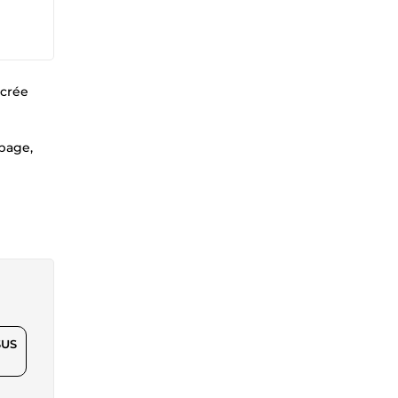
 crée
 page,
$US