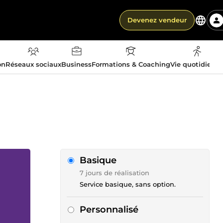
Devenez vendeur
on
Réseaux sociaux
Business
Formations & Coaching
Vie quotidienn
Basique
7 jours de réalisation
Service basique, sans option.
Personnalisé