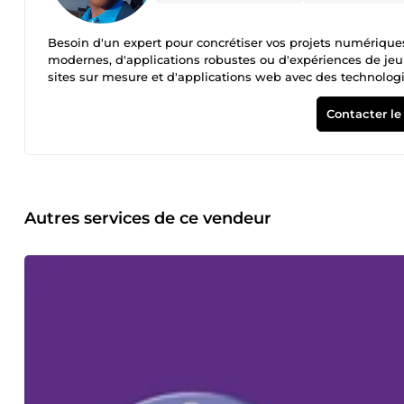
Besoin d'un expert pour concrétiser vos projets numériques
modernes, d'applications robustes ou d'expériences de jeu interactives. Mes Compé
sites sur mesure et d'applications web avec des technolog
optimisation SEO, sécurité et boutiques e-commerce perfo
Godot ou GDevelop pour des projets uniques. Performance 
Contacter le
architectures propres. Pourquoi travailler avec moi ? Polyvalence : Une maîtrise complète du web et du jeu vidéo pour des projets
innovants. Qualité Professionnelle : Un code optimisé, sécu
et un accompagn
Autres services de ce vendeur