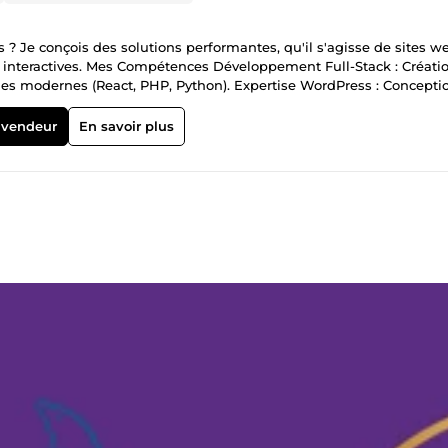
 ? Je conçois des solutions performantes, qu'il s'agisse de sites w
tences Développement Full-Stack : Création de
ies modernes (React, PHP, Python). Expertise WordPress : Concepti
rmantes. Game Development : Création de jeux vidéo (2D/3D) sous
&amp; Code : Optimisation de la vitesse, responsive design et
 vendeur
En savoir plus
risé et respectueux des délais. Suivi Réactif : Une communication c
ement jusqu'à la mise en ligne. Contactez-moi dès aujourd'hui pour transformer votre idée en succès !