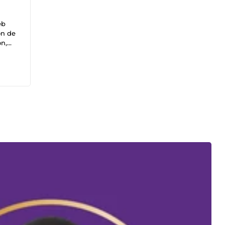
eb
on,
laire