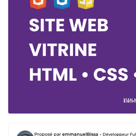
Proposé par
emmanuelBissa
•
Développeur Ful