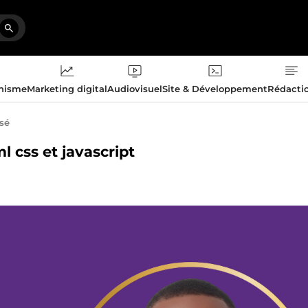
phisme
Marketing digital
Audiovisuel
Site & Développement
Rédacti
isé
l css et javascript