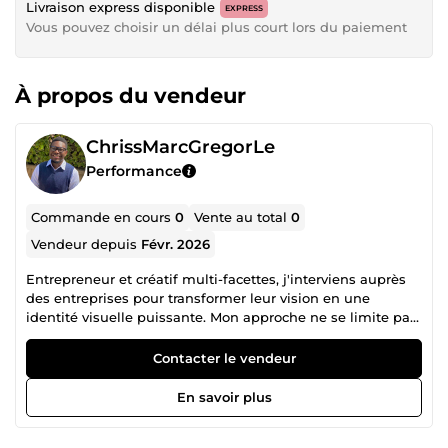
Livraison express disponible
EXPRESS
Vous pouvez choisir un délai plus court lors du paiement
À propos du vendeur
ChrissMarcGregorLe
Performance
Commande en cours
0
Vente au total
0
Vendeur depuis
Févr. 2026
Entrepreneur et créatif multi-facettes, j'interviens auprès
des entreprises pour transformer leur vision en une
identité visuelle puissante. Mon approche ne se limite pas
à l'esthétique : je conçois des outils de communication qui
servent vos objectifs de croissance. En tant que Directeur
Contacter le vendeur
Créatif, je maîtrise l'intégralité de la chaîne de valeur de
l'image de marque : • Stratégie de Marque (Branding) :
En savoir plus
Audit, positionnement et création d'identités (Logo, Charte
graphique). • Design Graphique : Supports print et digitaux