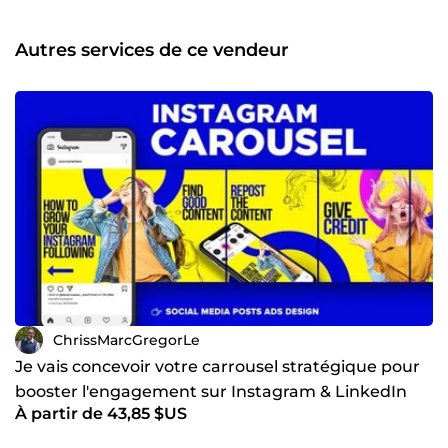
(Flyers, brochures) optimisés pour la production. •
Production Visuelle : Photographie professionnelle et
captation drone pour un contenu unique. • Expertise
Autres services de ce vendeur
Événementielle : Création d'univers visuels pour
lancements et festivals. Pourquoi collaborer avec moi ? Au-
delà de l'expertise technique, j'apporte une dimension de
Mentor et Consultant. Engagé socialement et certifié dans
l'humanitaire, je place l'éthique et l'humain au cœur de
mes collaborations. Ma double casquette de stratège et
d'exécutant me permet de comprendre vos enjeux
business tout en garantissant une exécution technique
irréprochable.
ChrissMarcGregorLe
Je vais concevoir votre carrousel stratégique pour
booster l'engagement sur Instagram & LinkedIn
À partir de 43,85 $US