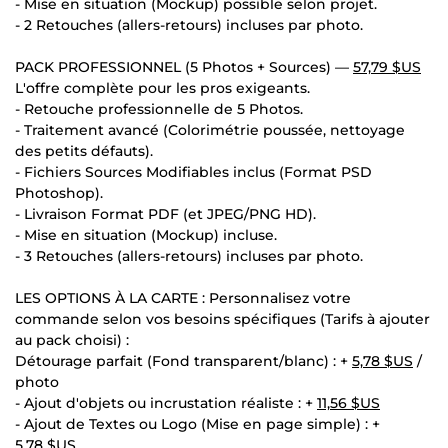
- Mise en situation (Mockup) possible selon projet.
- 2 Retouches (allers-retours) incluses par photo.
PACK PROFESSIONNEL (5 Photos + Sources) —
57,79 $US
L'offre complète pour les pros exigeants.
- Retouche professionnelle de 5 Photos.
- Traitement avancé (Colorimétrie poussée, nettoyage
des petits défauts).
- Fichiers Sources Modifiables inclus (Format PSD
Photoshop).
- Livraison Format PDF (et JPEG/PNG HD).
- Mise en situation (Mockup) incluse.
- 3 Retouches (allers-retours) incluses par photo.
LES OPTIONS À LA CARTE : Personnalisez votre
commande selon vos besoins spécifiques (Tarifs à ajouter
au pack choisi) :
Détourage parfait (Fond transparent/blanc) : +
5,78 $US
/
photo
- Ajout d'objets ou incrustation réaliste : +
11,56 $US
- Ajout de Textes ou Logo (Mise en page simple) : +
5,78 $US