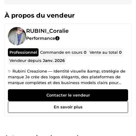
À propos du vendeur
RUBINI_Coralie
Performance
Professionnel
Commande en cours
0
Vente au total
0
Vendeur depuis
Janv. 2026
✨ Rubini Creazione — Identité visuelle &amp; stratégie de
marque Je crée des logos élégants, des plateformes de
marque complètes et des business models clairs pour
entrepreneurs, créateurs et petites entreprises. Mon style :
simple, classe, impactant. Mon objectif : que ton identité
Contacter le vendeur
de marque devienne un vrai aimant à clients. 💎 Ce que je
propose : – Logos premium et minimalistes – Plateforme
En savoir plus
de marque (mission, vision, valeurs, ton, moodboard) –
Business model clair &amp; structuré – Accompagnement
créatif personnalisé Je travaille vite, proprement, et je
m’assure que ton univers te ressemble vraiment. Rubini
Creazione : on ne crée pas une marque, on crée une