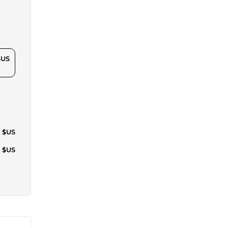
$US
0 $US
1 $US