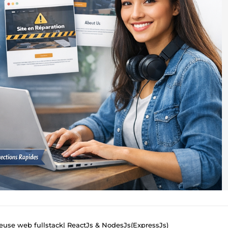
use web fullstack| ReactJs & NodesJs(ExpressJs)