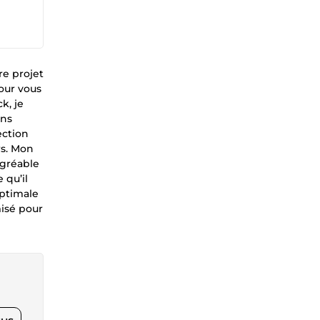
re projet
pour vous
k, je
ins
ection
rs. Mon
agréable
 qu’il
optimale
misé pour