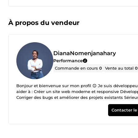
À propos du vendeur
DianaNomenjanahary
Performance
Commande en cours
0
Vente au total
0
Bonjour et bienvenue sur mon profil 😊 Je suis développeus
aider à : Créer un site web moderne et responsive Développer une application web fullstack Créer ou connecter une API REST
Corriger des bugs et améliorer des projets existants Sérieuse, communicative et orientée résultats, même débutante, je m’assure
que chaque projet soit livré dans les délais et conforme 
discuter de votre projet !
Contacter le