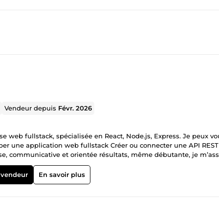
Vendeur depuis
Févr. 2026
e web fullstack, spécialisée en React, Node.js, Express. Je peux vo
à vos besoins. N’hésitez pas à me contacter avant commande pour
 vendeur
En savoir plus