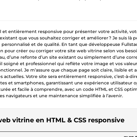
 et entièrement responsive pour présenter votre activité, vot
 existant que vous souhaitez corriger et améliorer ? Je suis là 
 personnalisé et de qualité. En tant que développeuse Fullstac
pour créer ou corriger votre site web vitrine selon vos beso
au, d’une refonte d’un site existant ou simplement d’une corr
il soigné et professionnel qui reflète votre image et vos valeu
fonctionnel. Je m’assure que chaque page soit claire, lisible et 
ctuelles. Votre site sera entièrement responsive, c’est-à-dire
ttes et smartphones, garantissant une expérience utilisateur 
ucturée et facile à comprendre, avec un code HTML et CSS opti
s navigateurs et une maintenance simplifiée à l’avenir.
e web vitrine en HTML & CSS responsive