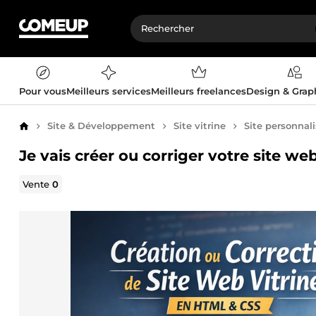
Pour vous
Meilleurs services
Meilleurs freelances
Design & Gra
Site & Développement
Site vitrine
Site personnal
Accueil
Je vais créer ou corriger votre site w
Vente
0