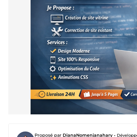
Proposé par
DianaNomenjanahary
•
Développe