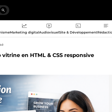
phisme
Marketing digital
Audiovisuel
Site & Développement
Rédacti
isé
eb vitrine en HTML & CSS responsive