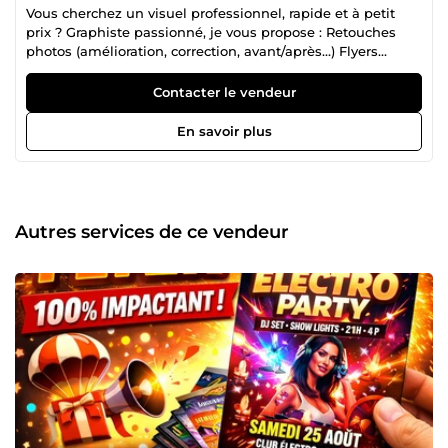
Vous cherchez un visuel professionnel, rapide et à petit
prix ? Graphiste passionné, je vous propose : Retouches
photos (amélioration, correction, avant/après…) Flyers
publicitaires (restaurants, beauté, événements…) Cartes de
visite modernes et personnalisées. ✅ Livraison rapide. ✅
Contacter le vendeur
Création sur mesure. ✅ Plusieurs révisions incluses. 🎯
Format livré : JPG / PNG / PDF.🎯Haute qualité. 🎯Délais :
En savoir plus
24h à 72h selon la demande. Options : 🖨️Impression
possible. ⚡livraison express. 📦pack multi-supports. ➡️ Je
suis à votre écoute pour vous proposer un rendu unique !
Autres services de ce vendeur