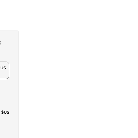
c
$US
0 $US