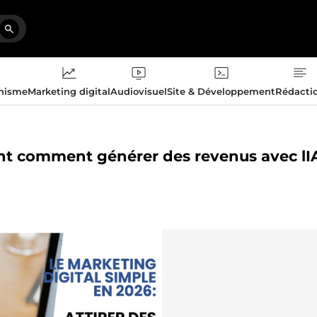
phisme
Marketing digital
Audiovisuel
Site & Développement
Rédacti
nt comment générer des revenus avec lIA