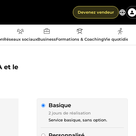
Devenez vendeur
on
Réseaux sociaux
Business
Formations & Coaching
Vie quotidienn
 et le
Basique
2 jours de réalisation
Service basique, sans option.
Personnalisé