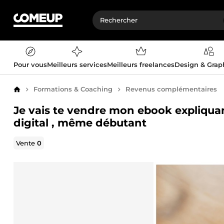
Pour vous
Meilleurs services
Meilleurs freelances
Design & Gra
Formations & Coaching
Revenus complémentaires
Accueil
Je vais te vendre mon ebook expliqua
digital , même débutant
Vente
0