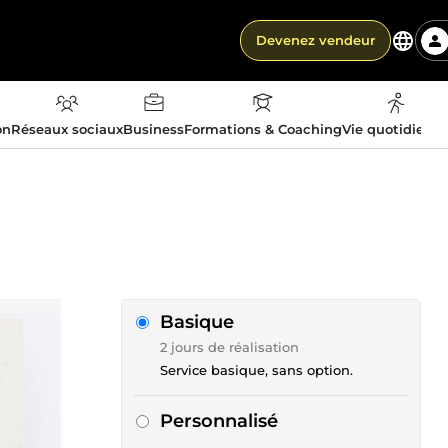
Devenez vendeur
on
Réseaux sociaux
Business
Formations & Coaching
Vie quotidienn
Basique
2 jours de réalisation
Service basique, sans option.
Personnalisé