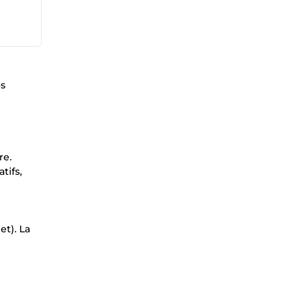
os
re.
tifs,
t). La