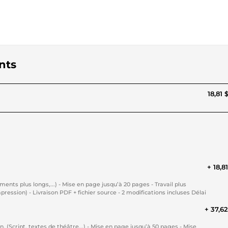
nts
18,81 
+ 18,8
 jusqu’à 20 pages - Travail plus
ession) - Livraison PDF + fichier source - 2 modifications incluses Délai
+ 37,6
 (Script, textes de théâtre,..) - Mise en page jusqu’à 50 pages - Mise