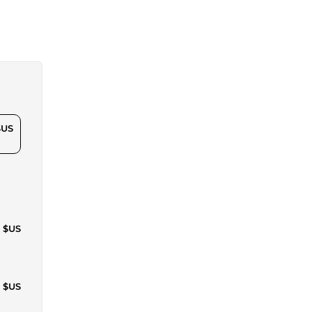
$US
1 $US
2 $US