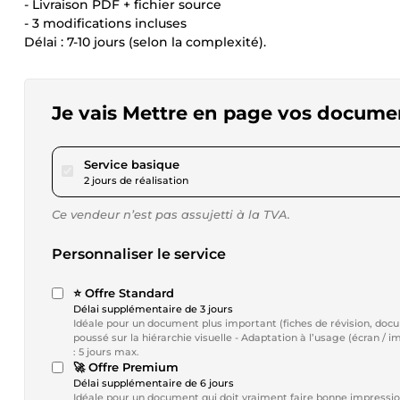
- Livraison PDF + fichier source
- 3 modifications incluses
Délai : 7-10 jours (selon la complexité).
Je vais Mettre en page vos docume
pour 17,34 $US
Service basique
2 jours de réalisation
Ce vendeur n’est pas assujetti à la TVA.
Personnaliser le service
⭐️ Offre Standard
Délai supplémentaire de 3 jours
Idéale pour un document plus important (fiches de révision, documents plus longs,...) - Mise en page
poussé sur la hiérarchie visuelle - Adaptation à l’usage (écran / impr
: 5 jours max.
🚀 Offre Premium
Délai supplémentaire de 6 jours
Idéale pour un document qui doit vraiment faire bonne impression.