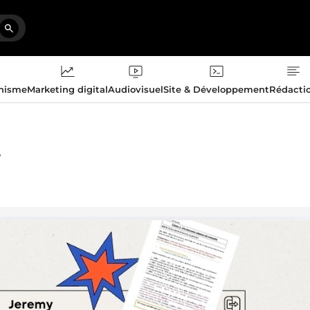
phisme
Marketing digital
Audiovisuel
Site & Développement
Rédacti
s