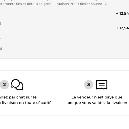
ments fins et détails soignés - Livraison PDF + fichier source - 2
+ 12,5
)
+ 12,5
.
nt
gez par chat sur le
Le vendeur n’est payé que
a livraison en toute sécurité
lorsque vous validez la livraison