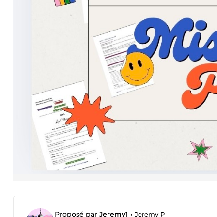
Proposé par
Jeremy1
•
Jeremy P