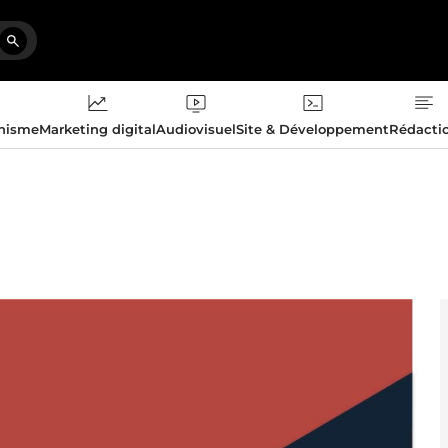
phisme
Marketing digital
Audiovisuel
Site & Développement
Rédacti