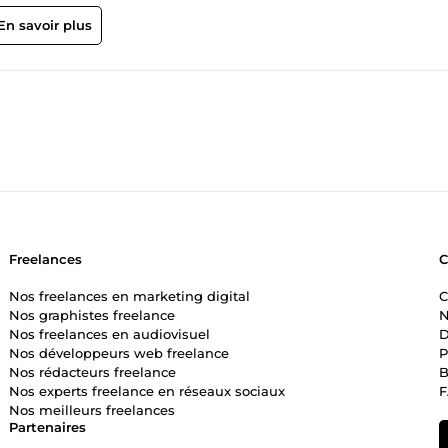
e fonctionne de manière fluide, sans stress inutile. Travaillons
oductivité !
En savoir plus
Freelances
Nos freelances en marketing digital
C
Nos graphistes freelance
N
Nos freelances en audiovisuel
D
Nos développeurs web freelance
P
Nos rédacteurs freelance
B
Nos experts freelance en réseaux sociaux
Nos meilleurs freelances
Partenaires