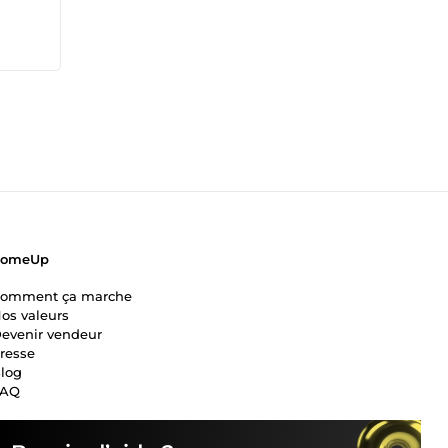
ComeUp
omment ça marche
os valeurs
evenir vendeur
resse
log
FAQ