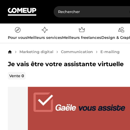
Pour vous
Meilleurs services
Meilleurs freelances
Design & Gra
Marketing digital
Communication
E-mailing
Accueil
Je vais être votre assistante virtuelle
Vente
0