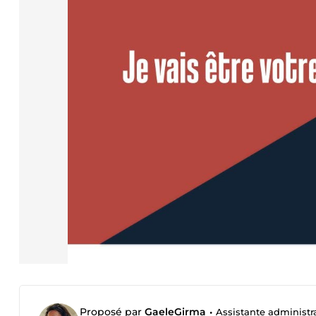
Proposé par
GaeleGirma
•
Assistante administrati