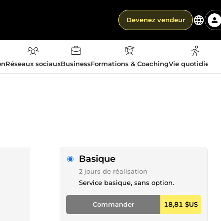
Devenez vendeur
on
Réseaux sociaux
Business
Formations & Coaching
Vie quotidienn
Basique
2 jours de réalisation
Service basique, sans option.
Commander
18,81 $US