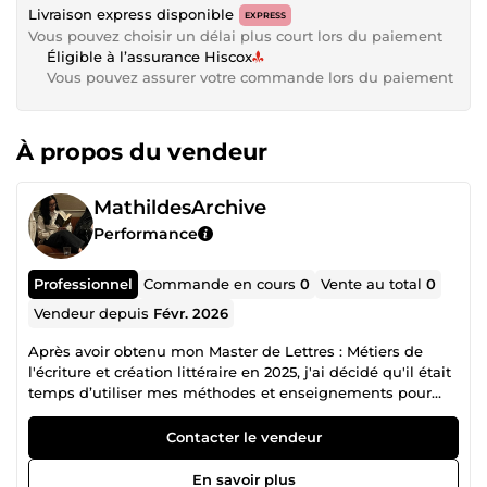
Livraison express disponible
EXPRESS
Vous pouvez choisir un délai plus court lors du paiement
Éligible à l’assurance Hiscox
Vous pouvez assurer votre commande lors du paiement
À propos du vendeur
MathildesArchive
Performance
Professionnel
Commande en cours
0
Vente au total
0
Vendeur depuis
Févr. 2026
Après avoir obtenu mon Master de Lettres : Métiers de
l'écriture et création littéraire en 2025, j'ai décidé qu'il était
temps d’utiliser mes méthodes et enseignements pour
aider les autres dans leurs projets. J’écris depuis mes huit
ans, créer des univers est une de mes passions, et je sais
Contacter le vendeur
que je ne suis pas la seule. Je me spécialise dans les
genres fantasy et fantastique, mais je ne suis pas fermée.
En savoir plus