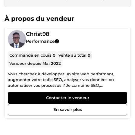
À propos du vendeur
Christ98
Performance
Commande en cours
0
Vente au total
0
Vendeur depuis
Mai 2022
Vous cherchez à développer un site web performant,
augmenter votre trafic SEO, analyser vos données ou
automatiser vos processus ? Je combine SEO,
développement web &amp; mobile, data engineering,
machine learning et automatisation pour créer des
Contacter le vendeur
solutions sur-mesure, fiables et efficaces. Résultat : gain de
temps, meilleure performance, et une croissance durable
En savoir plus
pour votre entreprise. 🎯 Mes services 1️⃣ SEO &amp;
Stratégie de contenu Audit technique complet et
recommandations concrètes Analyse mots-clés et stratégie
de contenu SEO Optimisation on-page et netlinking Outils