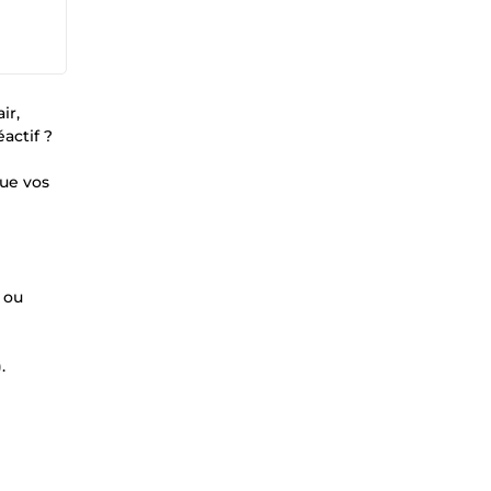
ir,
actif ?
Que vos
 ou
.