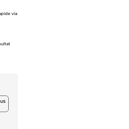
apide via
ultat
$US