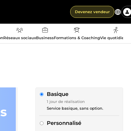
Devenez vendeur
on
Réseaux sociaux
Business
Formations & Coaching
Vie quotidienn
Basique
1 jour de réalisation
Service basique, sans option.
Personnalisé