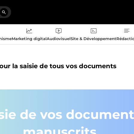
phisme
Marketing digital
Audiovisuel
Site & Développement
Rédacti
 pour la saisie de tous vos documents