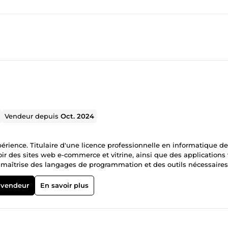
Vendeur depuis
Oct. 2024
érience. Titulaire d'une licence professionnelle en informatique de
oir des sites web e-commerce et vitrine, ainsi que des application
 maîtrise des langages de programmation et des outils nécessaires,
s qui répondent parfaitement à vos besoins. Mon approche intégré
campagnes publicitaires stratégiques et la création de contenu web 
 vendeur
En savoir plus
ce. 🌟 Pourquoi choisir mes services ? La satisfaction de mes clien
on pour atteindre vos objectifs numériques. Si vous cherchez un
📞 Contactez-moi pour discuter de votre projet. Ensemble, créons un