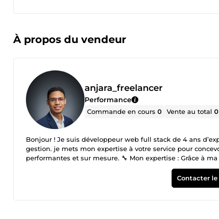
À propos du vendeur
anjara_freelancer
Performance
Commande en cours
0
Vente au total
0
Bonjour ! Je suis développeur web full stack de 4 ans d’exp
gestion. je mets mon expertise à votre service pour concev
performantes et sur mesure. 🔧 Mon expertise : Grâce à ma
conçois des sites web et des applications web performant
inclut l'optimisation de votre visibilité en ligne par des 
Contacter le
captivant, garantissant ainsi une présence numérique effica
ma priorité. Chaque projet est traité avec rigueur et passi
professionnel fiable et engagé, vous êtes au bon endroit. 
expérience en ligne exceptionnelle et durable.