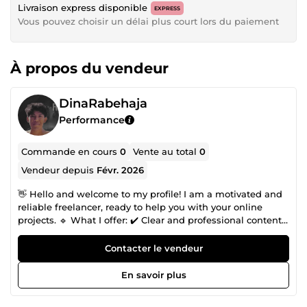
Livraison express disponible
EXPRESS
Vous pouvez choisir un délai plus court lors du paiement
À propos du vendeur
DinaRabehaja
Performance
Commande en cours
0
Vente au total
0
Vendeur depuis
Févr. 2026
👋 Hello and welcome to my profile! I am a motivated and
reliable freelancer, ready to help you with your online
projects. 🔹 What I offer: ✔️ Clear and professional content
writing ✔️ Translation (French ↔ English) ✔️ Administrative
support and digital services 🔹 Why choose me? ✔️ High-
Contacter le vendeur
quality work and on-time delivery ✔️ Clear and fast
communication ✔️ Customer satisfaction is my top priority
En savoir plus
📩 Feel free to contact me before placing an order. I
respond quickly!