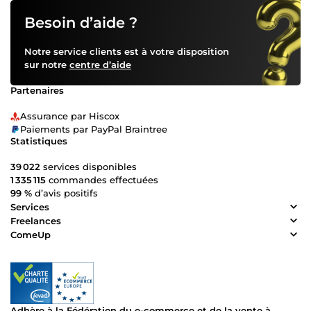
Besoin d’aide ?
Notre service clients est à votre disposition
sur notre
centre d’aide
Partenaires
Assurance par Hiscox
Paiements par PayPal Braintree
Statistiques
39 022
services disponibles
1 335 115
commandes effectuées
99 %
d’avis positifs
Services
Freelances
ComeUp
Adhère à la Fédération du e-commerce et de la vente à