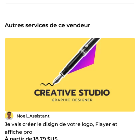
affiches simples 📑 Documents visuels 🌐 Développement
Web 🧩 Création de pages web simples 🔧 Corrections
basiques 💰 Tarif 👉 10 € la prestation de base
Autres services de ce vendeur
Noel_Assistant
Je vais créer le disign de votre logo, Flayer et
affiche pro
À partir de 18,79 $US