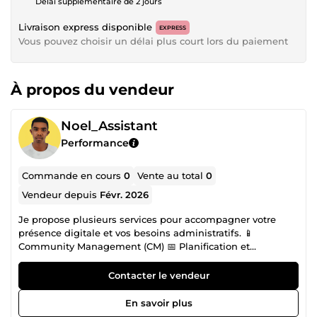
Délai supplémentaire de 2 jours
Livraison express disponible
EXPRESS
Vous pouvez choisir un délai plus court lors du paiement
À propos du vendeur
Noel_Assistant
Performance
Commande en cours
0
Vente au total
0
Vendeur depuis
Févr. 2026
Je propose plusieurs services pour accompagner votre
présence digitale et vos besoins administratifs. 📱
Community Management (CM) 📅 Planification et
publication de contenus 💬 Gestion des messages et
commentaires 📈 Suivi basique des performances 🗂️ Saisie
Contacter le vendeur
de données 📄 Saisie sur Word / Excel / outils en ligne 📊
Organisation et mise en forme des données 🎨 Graphisme
En savoir plus
(Canva) 🖼️ Création de visuels réseaux sociaux 📄 Flyers,