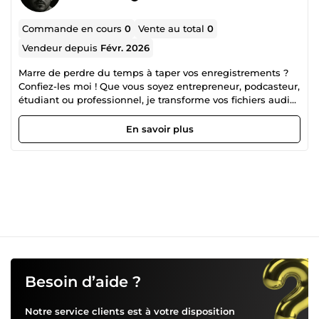
Commande en cours
0
Vente au total
0
Vendeur depuis
Févr. 2026
Marre de perdre du temps à taper vos enregistrements ?
Confiez-les moi ! Que vous soyez entrepreneur, podcasteur,
étudiant ou professionnel, je transforme vos fichiers audio
et vidéo en textes clairs, précis et parfaitement mis en
forme. Pourquoi me choisir ? J'utilise la puissance de
En savoir plus
l'Intelligence Artificielle de pointe (Whisper d'OpenAI)
couplée à une relecture humaine rigoureuse. Vous obtenez
ainsi le meilleur des deux mondes : la rapidité de l'IA et la
précision d'un correcteur français. Ce que je vous garantis :
Orthographe irréprochable : Zéro faute. Mise en page pro :
Identification des interlocuteurs, paragraphes, ponctuation.
Confidentialité totale : Vos fichiers sont supprimés après
livraison. Rapidité : Livraison souvent en moins de 24h.
Besoin d’aide ?
Notre service clients est à votre disposition