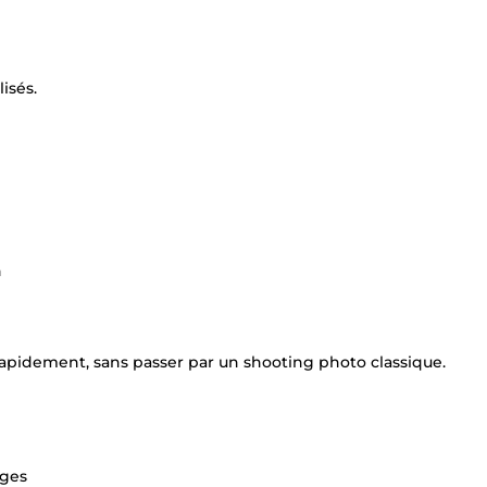
isés.
n
é rapidement, sans passer par un shooting photo classique.
rges