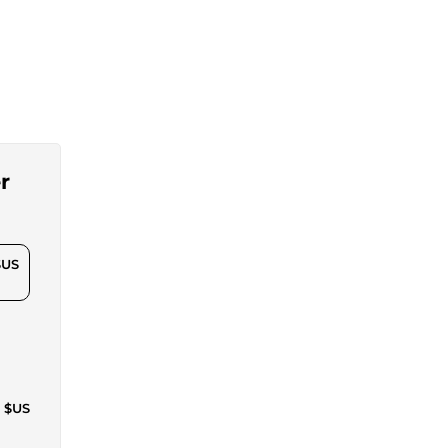
r
$US
6 $US