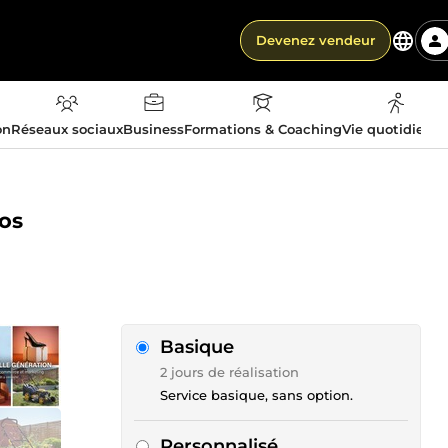
Devenez vendeur
on
Réseaux sociaux
Business
Formations & Coaching
Vie quotidienn
vos
Basique
2 jours de réalisation
Service basique, sans option.
Personnalisé