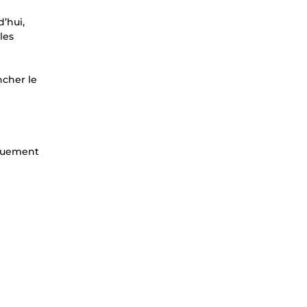
’hui,
les
ncher le
iquement