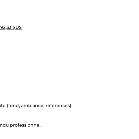
—
92,33 $US
aité (fond, ambiance, références).
endu professionnel.