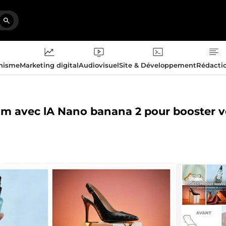
phisme
Marketing digital
Audiovisuel
Site & Développement
Rédacti
ium avec lA Nano banana 2 pour booster 