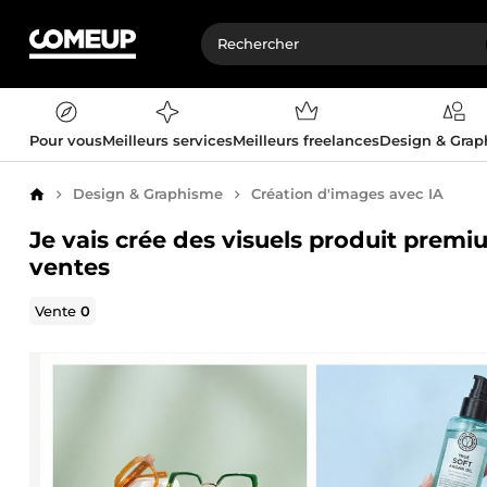
Pour vous
Meilleurs services
Meilleurs freelances
Design & Gra
Design & Graphisme
Création d'images avec IA
Accueil
Je vais crée des visuels produit prem
ventes
Vente
0