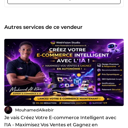
Mon expertise : 🔧 Développement Web 🌐 Création de sites
et applications performants, optimisés pour une
expérience utilisateur fluide, le tout livré rapidement. 💻
Marketing Digital &amp; Copywriting ✍️ Rédaction de
contenus percutants pour capter votre audience et
Autres services de ce vendeur
convertir, avec l'IA pour optimiser vos processus marketing
et maximiser votre impact. 🌱 Pourquoi me choisir ? 🔍
Solutions personnalisées Je m’adapte à vos besoins pour
des résultats sur mesure. ⚡ Efficacité maximale L'IA pour
automatiser et optimiser vos processus tout en
garantissant un impact visuel fort. ⏱ Exécution rapide Je
réalise vos projets avec une grande efficacité et dans des
délais courts, sans compromettre la qualité. 📊 Résultats
mesurables Des créations efficaces avec un retour sur
investissement optimisé. 🚀 Prêt à transformer vos projets
avec l'IA ? Contactez-moi dès maintenant !
MouhamedAlkebir
Je vais Créez Votre E-commerce Intelligent avec
l'IA - Maximisez Vos Ventes et Gagnez en