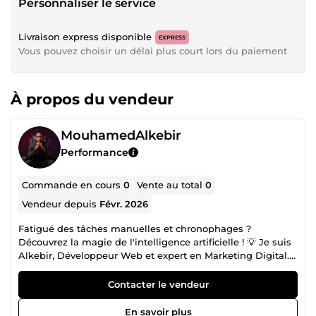
Personnaliser le service
Livraison express disponible
EXPRESS
Vous pouvez choisir un délai plus court lors du paiement
À propos du vendeur
MouhamedAlkebir
Performance
Commande en cours
0
Vente au total
0
Vendeur depuis
Févr. 2026
Fatigué des tâches manuelles et chronophages ?
Découvrez la magie de l'intelligence artificielle ! 💡 Je suis
Alkebir, Développeur Web et expert en Marketing Digital.
Avec 3 ans d'expérience, je vous aide à créer des sites web
modernes, des visuels percutants, à automatiser vos
Contacter le vendeur
processus avec l'IA, et à rédiger des textes efficaces grâce
au copywriting, le tout de manière rapide et efficace. 🌟
En savoir plus