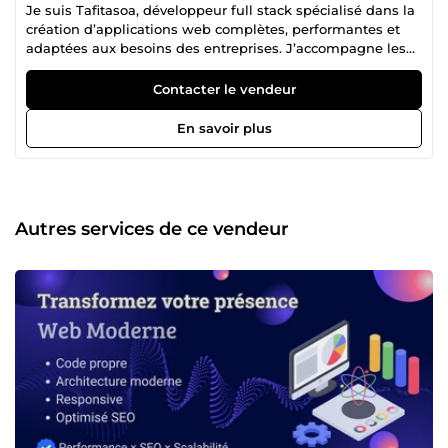
Je suis Tafitasoa, développeur full stack spécialisé dans la
création d’applications web complètes, performantes et
adaptées aux besoins des entreprises. J’accompagne les
entreprises et entrepreneurs dans la conception, le
développement et l’optimisation de leurs solutions
Contacter le vendeur
digitales. 💻 Développement Front-End 🌐 Création
d’interfaces web modernes et responsives 📱 Optimisation
En savoir plus
de l’expérience utilisateur (UX/UI) ⚡ Intégration rapide et
performante 🛠️ Développement Back-End 🗄️
Développement de fonctionnalités serveur 🔐 Gestion des
bases de données ⚙️ Création et optimisation d’API 🚀
Développement Web Complet 🌍 Création d’applications
Autres services de ce vendeur
web sur mesure 🧩 Maintenance et amélioration de projets
existants 📈 Optimisation des performances 💰 Tarif 👉 10 €
la prestation de base ✅ Pourquoi me choisir ? ✔️
Développeur polyvalent front-end &amp; back-end ✔️ Code
propre et optimisé ✔️ Respect des délais ✔️
Communication claire et professionnelle 📩 Contactez-moi
pour développer ou améliorer vos projets web.