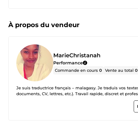
À propos du vendeur
MarieChristanah
Performance
Commande en cours
0
Vente au total
0
Je suis traductrice français – malagasy. Je traduis vos textes avec précision, respect du sens et du ton (messages, posts,
documents, CV, lettres, etc.). Travail rapide, discret et profe