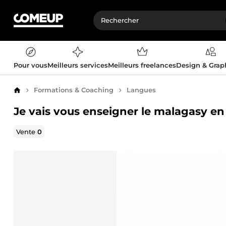
Pour vous
Meilleurs services
Meilleurs freelances
Design & Gra
Formations & Coaching
Langues
Accueil
Je vais vous enseigner le malagasy en
Vente
0