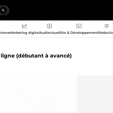
phisme
Marketing digital
Audiovisuel
Site & Développement
Rédacti
 ligne (débutant à avancé)