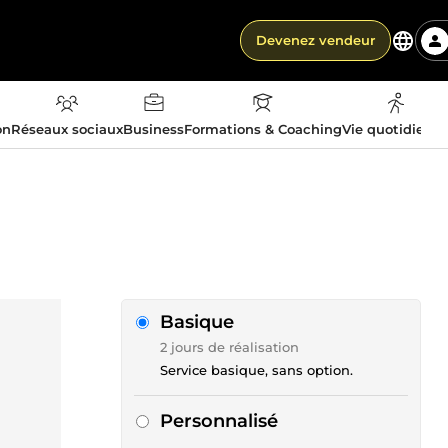
Devenez vendeur
on
Réseaux sociaux
Business
Formations & Coaching
Vie quotidienn
Basique
2 jours de réalisation
Service basique, sans option.
Personnalisé