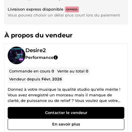
Livraison express disponible
EXPRESS
Vous pouvez choisir un délai plus court lors du paiement
À propos du vendeur
Desire2
Performance
Commande en cours
0
Vente au total
0
Vendeur depuis
Févr. 2026
Donnez à votre musique la qualité studio qu'elle mérite !
Vous avez enregistré un morceau mais il manque de
clarté, de puissance ou de relief ? Vous voulez que votre
son sonne aussi bien que vos artistes préférés sur Spotify
ou Apple Music ? Ingénieur du son spécialisé], je mets
Contacter le vendeur
mon expertise et mes outils professionnels (UAD,
FabFilter, Waves) au service de votre projet.
En savoir plus