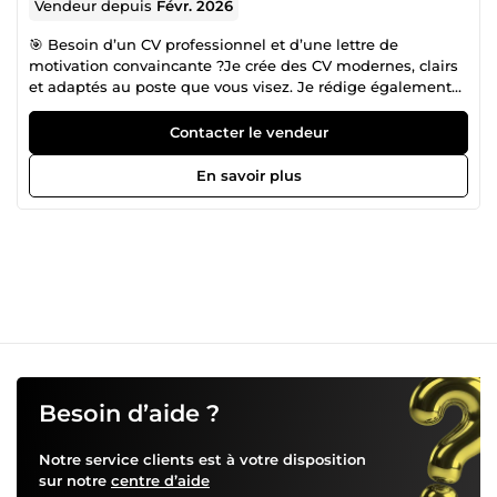
Vendeur depuis
Févr. 2026
🎯 Besoin d’un CV professionnel et d’une lettre de
motivation convaincante ?Je crée des CV modernes, clairs
et adaptés au poste que vous visez. Je rédige également
des lettres de motivation personnalisées qui mettent en
valeur votre profil. ✔ Travail soigné ✔ Contenu optimisé ✔
Contacter le vendeur
Livraison rapide ✔ Révision incluse Confiez-moi votre
candidature et augmentez vos chances d’obtenir un
En savoir plus
entretien !
Besoin d’aide ?
Notre service clients est à votre disposition
sur notre
centre d’aide