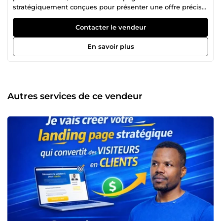
stratégiquement conçues pour présenter une offre précise
et inciter un visiteur à passer à l’action (acheter, réserver,
s’inscrire ou demander un devis). Contrairement à un site
Contacter le vendeur
classique qui présente plusieurs informations, une
landing page se concentre sur un seul objectif : convertir
En savoir plus
un visiteur en client. J’accompagne les coachs, formateurs,
entrepreneurs et petites entreprises dans la création de
pages de vente claires, structurées et optimisées pour la
conversion. Chaque landing page que je réalise est pensée
pour : Attirer l’attention dès les premières secondes Mettre
Autres services de ce vendeur
en valeur votre offre de manière persuasive Créer un
climat de confiance Guider naturellement vers l’action Je
combine structure marketing, clarté du message et design
professionnel pour créer des pages efficaces, modernes et
orientées résultats. Sérieux, réactif et à l’écoute, je
m’adapte à chaque projet pour proposer une solution
personnalisée et alignée avec vos objectifs commerciaux.
🤑