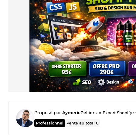
Proposé par
AymericPellier
•
⭐ Expert Shopify :
Professionnel
Vente au total
0