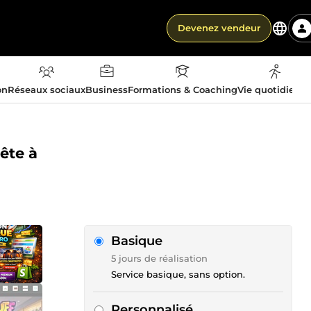
Devenez vendeur
on
Réseaux sociaux
Business
Formations & Coaching
Vie quotidienn
ête à
Basique
5 jours de réalisation
Service basique, sans option.
Personnalisé