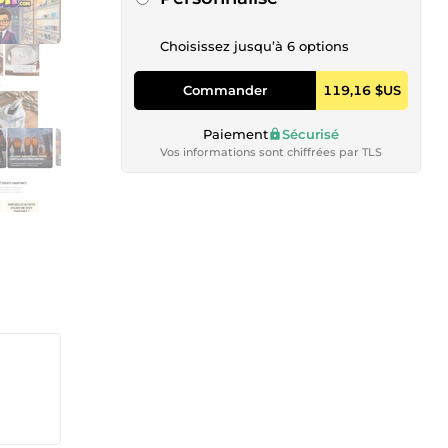
Choisissez jusqu’à 6 options
Commander
119,16 $US
Paiement
Sécurisé
Vos informations sont chiffrées par TLS