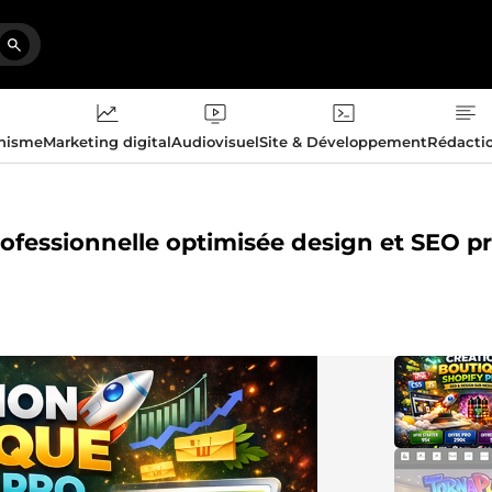
phisme
Marketing digital
Audiovisuel
Site & Développement
Rédacti
rofessionnelle optimisée design et SEO pr