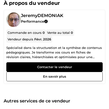
À propos du vendeur
JeremyDEMONIAK
Performance
Commande en cours
0
Vente au total
0
Vendeur depuis
Févr. 2026
Spécialisé dans la structuration et la synthèse de contenus
pédagogiques. Je transforme vos cours en fiches de
révision claires, hiérarchisées et optimisées pour une
mémorisation rapide. Chaque document est conçu avec
rigueur : • Organisation logique • Sélection des points
Contacter le vendeur
essentiels • Mise en page professionnelle • Lecture fluide
et efficace Mon approche est simple : efficacité, clarté et
En savoir plus
gain de temps.
Autres services de ce vendeur