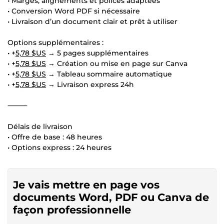
• Marges, alignements et polices adaptées
• Conversion Word PDF si nécessaire
• Livraison d’un document clair et prêt à utiliser
Options supplémentaires :
• +
5,78 $US
→ 5 pages supplémentaires
• +
5,78 $US
→ Création ou mise en page sur Canva
• +
5,78 $US
→ Tableau sommaire automatique
• +
5,78 $US
→ Livraison express 24h
⸻
Délais de livraison
• Offre de base : 48 heures
• Options express : 24 heures
Je vais mettre en page vos
documents Word, PDF ou Canva de
façon professionnelle