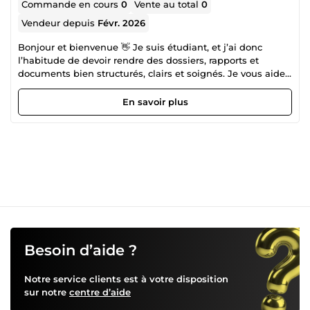
Commande en cours
0
Vente au total
0
Vendeur depuis
Févr. 2026
Bonjour et bienvenue 👋 Je suis étudiant, et j’ai donc
l’habitude de devoir rendre des dossiers, rapports et
documents bien structurés, clairs et soignés. Je vous aide
à mettre en page vos documents afin de les rendre
lisibles, organisés et agréables à lire, que ce soit sur Word,
En savoir plus
PDF ou Canva. Je m’occupe de la structure générale, des
titres, de l’alignement, du choix des polices et de la
cohérence visuelle pour un rendu propre et professionnel.
J’interviens sur différents types de documents : • CV •
dossiers scolaires • rapports • ebooks et guides PDF •
documents administratifs ou professionnels Sérieux,
réactif et à l’écoute, je respecte les délais annoncés et
m’adapte à vos besoins. N’hésitez pas à me contacter
avant commande pour échanger sur votre projet 🙂
Besoin d’aide ?
Notre service clients est à votre disposition
sur notre
centre d’aide