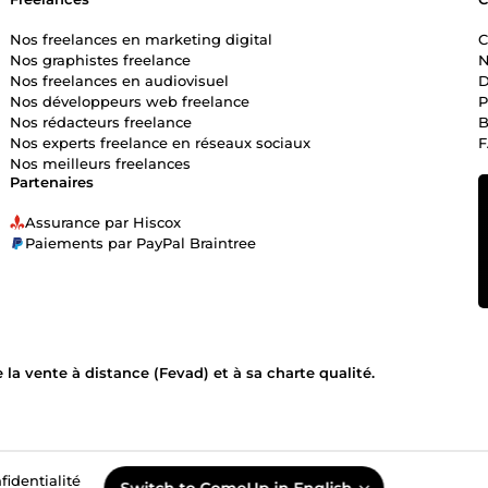
Nos freelances en marketing digital
C
Nos graphistes freelance
N
Nos freelances en audiovisuel
D
Nos développeurs web freelance
P
Nos rédacteurs freelance
B
Nos experts freelance en réseaux sociaux
Nos meilleurs freelances
Partenaires
Assurance par Hiscox
Paiements par PayPal Braintree
la vente à distance (Fevad) et à sa charte qualité.
fidentialité