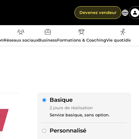
Devenez vendeur
on
Réseaux sociaux
Business
Formations & Coaching
Vie quotidienn
Basique
2 jours de réalisation
Service basique, sans option.
Personnalisé