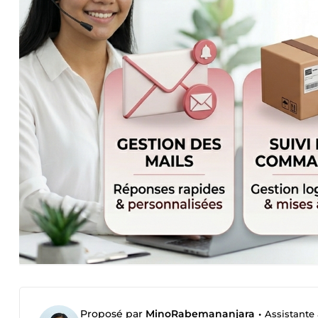
Proposé par
MinoRabemananjara
•
Assistante