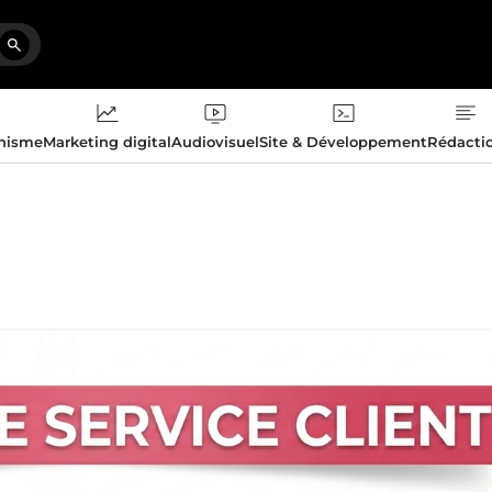
phisme
Marketing digital
Audiovisuel
Site & Développement
Rédacti