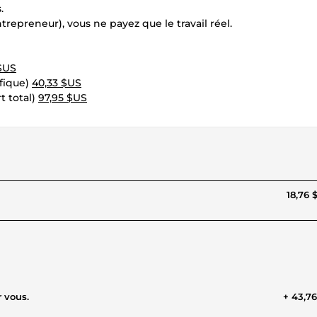
.
repreneur), vous ne payez que le travail réel.
 $US
ifique)
40,33 $US
 total)
97,95 $US
18,76 
r vous.
+ 43,7