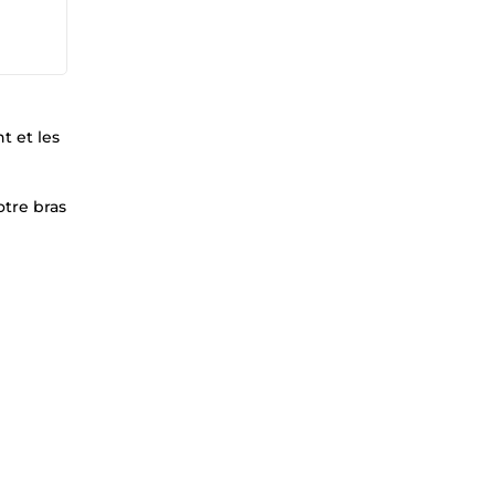
t et les
otre bras