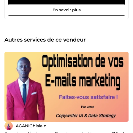
crée des systèmes de vente pilotés par les données.
Chaque mot est optimisé. Chaque message est testé.
En savoir plus
Chaque campagne est mesurée. 📊 J’observe les chiffres.
🧠 J’interprète les comportements. ✍️ J’ajuste les textes.
Résultat : des contenus qui ne sont pas seulement beaux…
mais rentables. Emails, pages de vente, tunnels,
campagnes, posts : Tout est testé, mesuré et amélioré en
Autres services de ce vendeur
continu. Je ne travaille pas à l’intuition. Je travaille à la
performance. Je transforme les données en décisions. Et
les décisions en chiffre d’affaires. 💸 N'hésitez pas à lancer
vos commandes ! J'ai hâte de vous donner satisfaction.
AGANIGhislain