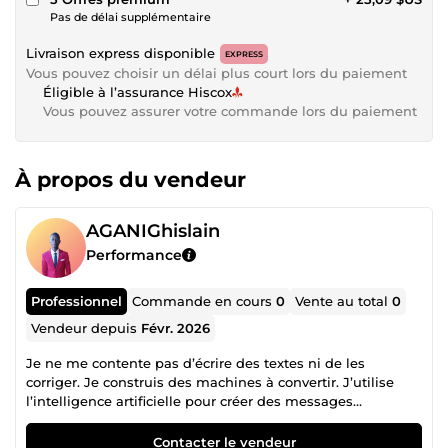
Pas de délai supplémentaire
Livraison express disponible
EXPRESS
Vous pouvez choisir un délai plus court lors du paiement
Éligible à l’assurance Hiscox
Vous pouvez assurer votre commande lors du paiement
À propos du vendeur
AGANIGhislain
Performance
Professionnel
Commande en cours
0
Vente au total
0
Vendeur depuis
Févr. 2026
Je ne me contente pas d’écrire des textes ni de les
corriger. Je construis des machines à convertir. J’utilise
l’intelligence artificielle pour créer des messages
percutants, puis j’analyse les données pour optimiser
chaque mot, chaque phrase, chaque appel à l’action. Je
Contacter le vendeur