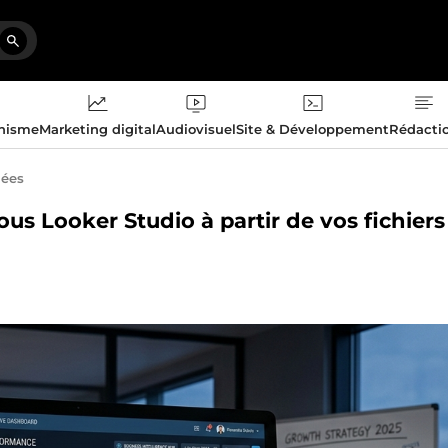
phisme
Marketing digital
Audiovisuel
Site & Développement
Rédacti
nées
ous Looker Studio à partir de vos fichiers