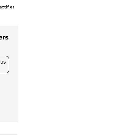
ctif et
ers
$US