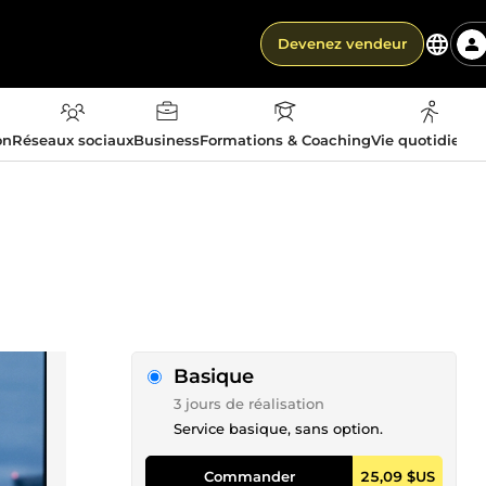
Devenez vendeur
on
Réseaux sociaux
Business
Formations & Coaching
Vie quotidienn
Basique
3 jours de réalisation
Service basique, sans option.
Commander
25,09 $US