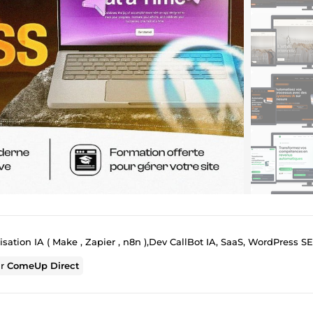
ation IA ( Make , Zapier , n8n ),Dev CallBot IA, SaaS, WordPress SEO &
ur
ComeUp Direct