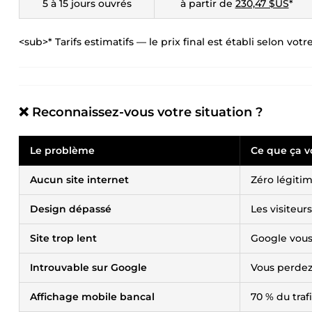
5 à 15 jours ouvrés
à partir de
230,47 $US
*
<sub>* Tarifs estimatifs — le prix final est établi selon vo
❌ Reconnaissez-vous votre situation ?
Le problème
Ce que ça v
Aucun site internet
Zéro légitim
Design dépassé
Les visiteur
Site trop lent
Google vous
Introuvable sur Google
Vous perdez 
Affichage mobile bancal
70 % du tra