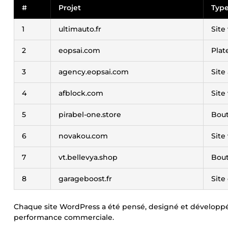
#
Projet
Type
1
ultimauto.fr
Site
2
eopsai.com
Plat
3
agency.eopsai.com
Site
4
afblock.com
Site
5
pirabel-one.store
Bou
6
novakou.com
Site
7
vt.bellevya.shop
Bou
8
garageboost.fr
Site
Chaque site WordPress a été pensé, designé et développ
performance commerciale.