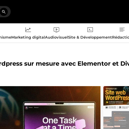
phisme
Marketing digital
Audiovisuel
Site & Développement
Rédacti
ordpress sur mesure avec Elementor et Di