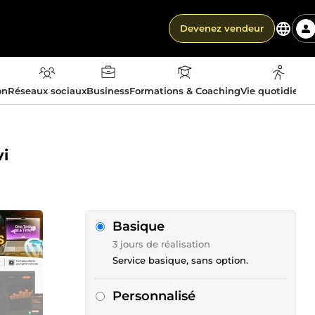
Devenez vendeur
on
Réseaux sociaux
Business
Formations & Coaching
Vie quotidienn
vi
Basique
3 jours de réalisation
Service basique, sans option.
Personnalisé