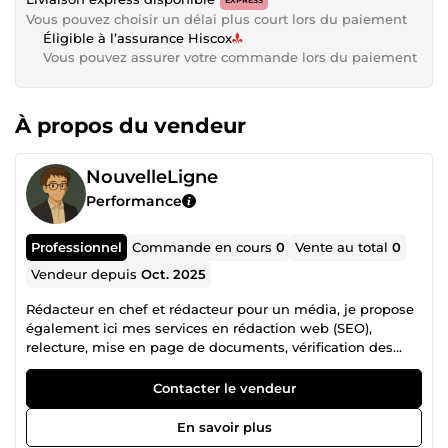
Vous pouvez choisir un délai plus court lors du paiement
Éligible à l’assurance Hiscox
Vous pouvez assurer votre commande lors du paiement
À propos du vendeur
NouvelleLigne
Performance
Professionnel
Commande en cours
0
Vente au total
0
Vendeur depuis
Oct. 2025
Rédacteur en chef et rédacteur pour un média, je propose
également ici mes services en rédaction web (SEO),
relecture, mise en page de documents, vérification des
sources et des informations, ainsi qu’en design sur Canva.
Contacter le vendeur
En savoir plus