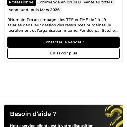
Professionnel
Commande en cours
0
Vente au total
0
Vendeur depuis
Mars 2026
RHumain Pro accompagne les TPE et PME de 1 à 49
salariés dans leur gestion des ressources humaines, le
recrutement et l’organisation interne. Fondée par Estelle,
RHumain Pro propose des solutions RH simples, flexibles
et sur mesure, adaptées aux besoins des dirigeants qui ne
Contacter le vendeur
disposent pas d’un service RH interne. RHumain Pro
accompagne aussi les particuliers : développez votre
En savoir plus
employabilité et valorisez votre parcours grâce à un
accompagnement personnalisé. Optimisez votre CV, votre
profil LinkedIn, préparez vos entretiens et avancez avec
confiance dans vos projets professionnels.
Besoin d’aide ?
Notre service clients est à votre disposition