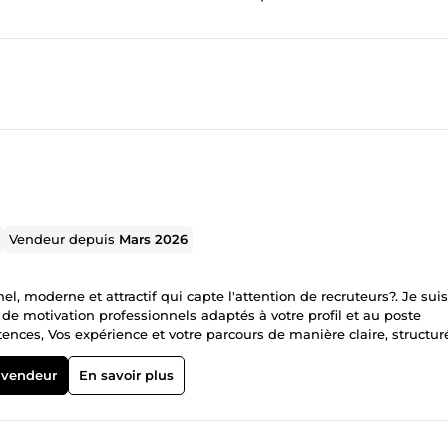
Vendeur depuis
Mars 2026
e de motivation professionnels adaptés à votre profil et au poste
ences, Vos expérience et votre parcours de manière claire, structur
n rapide et soigné Je travaille avec sérieux, précision et
 vendeur
En savoir plus
mence par un CV et un