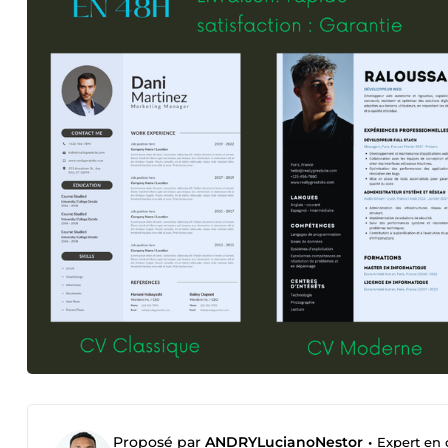
Proposé par
ANDRYLucianoNestor
•
Expert en 