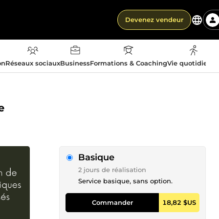
Devenez vendeur
on
Réseaux sociaux
Business
Formations & Coaching
Vie quotidienn
e
Basique
2 jours de réalisation
Service basique, sans option.
Commander
18,82 $US