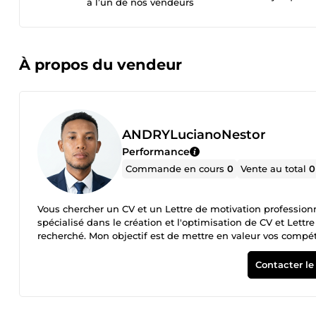
à l’un de nos vendeurs
À propos du vendeur
ANDRYLucianoNestor
Performance
Commande en cours
0
Vente au total
0
Vous chercher un CV et un Lettre de motivation professionnel, moderne et attractif qui capte l'attention de recruteurs?. Je suis
spécialisé dans le création et l'optimisation de CV et Lettr
recherché. Mon objectif est de mettre en valeur vos compét
percutante CV et Lettre de Motivation modern et design professionnel Mise en page claire et attractive Correction des fautes
d'orthographe Adaptation selon le secteur d'activité Livraiso
Contacter le
professionnalisme pour vous aider à augmenter vos chances d'obtenir un entretien. Votre réussite com
Lettre de motivation bien présenté