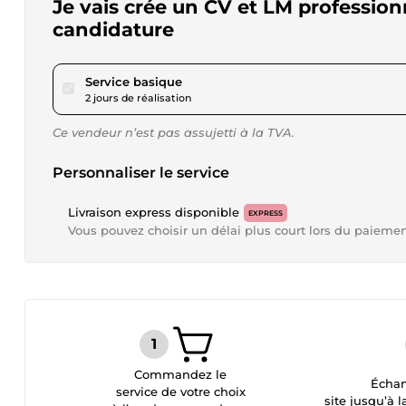
Je vais crée un CV et LM professio
candidature
pour 17,34 $US
Service basique
2 jours de réalisation
Ce vendeur n’est pas assujetti à la TVA.
Personnaliser le service
Livraison express disponible
EXPRESS
Vous pouvez choisir un délai plus court lors du paieme
Commandez le
Échan
service de votre choix
site jusqu’à l