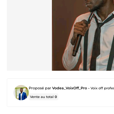
Proposé par
Vodea_VoixOff_Pro
•
Voix off profe
Vente au total
0