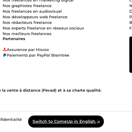
Nos graphistes freelance
N
Nos freelances en audiovisuel
D
Nos développeurs web freelance
P
Nos rédacteurs freelance
B
Nos experts freelance en réseaux sociaux
Nos meilleurs freelances
Partenaires
Assurance par Hiscox
Paiements par PayPal Braintree
la vente à distance (Fevad) et à sa charte qualité.
fidentialité
Switch to ComeUp in English.