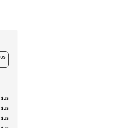
$US
4 $US
7 $US
2 $US