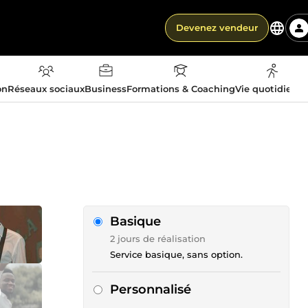
Devenez vendeur
on
Réseaux sociaux
Business
Formations & Coaching
Vie quotidienn
Basique
2 jours de réalisation
Service basique, sans option.
Personnalisé