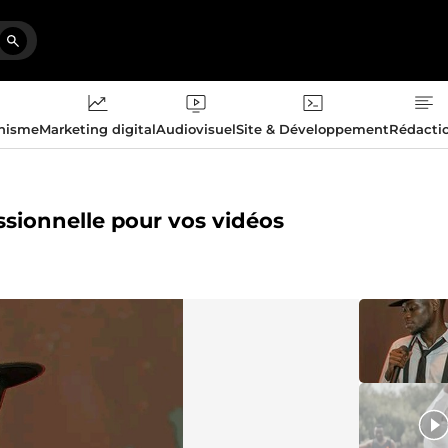
phisme
Marketing digital
Audiovisuel
Site & Développement
Rédacti
essionnelle pour vos vidéos