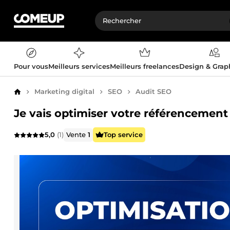
Pour vous
Meilleurs services
Meilleurs freelances
Design & Gra
Marketing digital
SEO
Audit SEO
Accueil
Je vais optimiser votre référencement
5,0
(1)
Vente
1
Top service