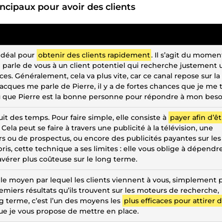
incipaux pour avoir des clients
 idéal pour
obtenir des clients rapidement
. Il s’agit du momen
parle de vous à un client potentiel qui recherche justement 
es. Généralement, cela va plus vite, car ce canal repose sur la
Jacques me parle de Pierre, il y a de fortes chances que je me
cu que Pierre est la bonne personne pour répondre à mon beso
it des temps. Pour faire simple, elle consiste à
payer afin d’êt
. Cela peut se faire à travers une publicité à la télévision, une
s ou de prospectus, ou encore des publicités payantes sur les
ris, cette technique a ses limites : elle vous oblige à dépendr
avérer plus coûteuse sur le long terme.
st le moyen par lequel les clients viennent à vous, simplement 
emiers résultats qu’ils trouvent sur les moteurs de recherche,
ng terme, c’est l’un des moyens les
plus efficaces pour attirer 
que je vous propose de mettre en place.