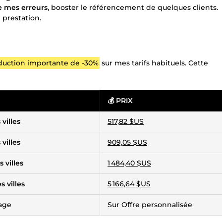
 mes erreurs
, booster le référencement de quelques clients.
 prestation.
duction importante de -30%
sur mes tarifs habituels. Cette
💰 PRIX
villes
517,82 $US
villes
909,05 $US
 villes
1 484,40 $US
 villes
5 166,64 $US
age
Sur Offre personnalisée