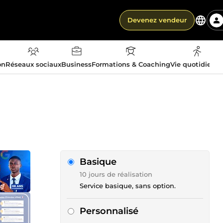
Devenez vendeur
on
Réseaux sociaux
Business
Formations & Coaching
Vie quotidienn
Basique
10 jours de réalisation
Service basique, sans option.
Personnalisé