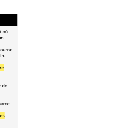
t où
un
 tourne
in.
re
e de
parce
des