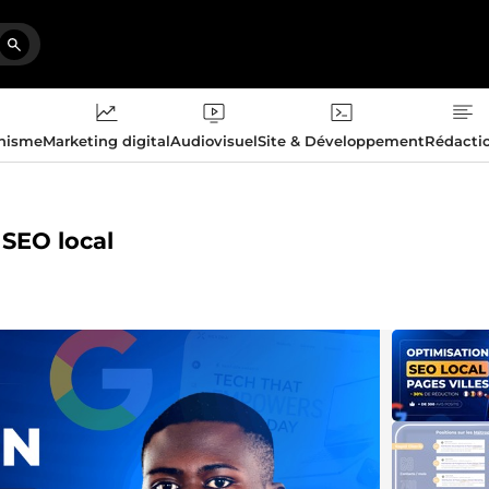
phisme
Marketing digital
Audiovisuel
Site & Développement
Rédacti
 SEO local