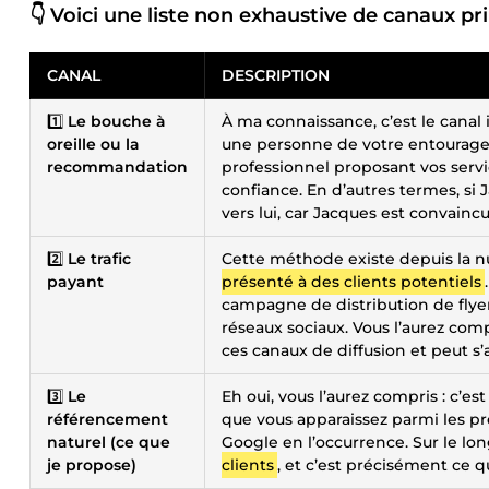
👇 Voici une liste non exhaustive de canaux pr
CANAL
DESCRIPTION
1️⃣
Le bouche à
À ma connaissance, c’est le canal
oreille ou la
une personne de votre entourage 
recommandation
professionnel proposant vos servic
confiance. En d’autres termes, si 
vers lui, car Jacques est convain
2️⃣
Le trafic
Cette méthode existe depuis la nu
payant
présenté à des clients potentiels
campagne de distribution de flyer
réseaux sociaux. Vous l’aurez comp
ces canaux de diffusion et peut s’
3️⃣
Le
Eh oui, vous l’aurez compris : c’e
référencement
que vous apparaissez parmi les pr
naturel (ce que
Google en l’occurrence. Sur le lo
je propose)
clients
, et c’est précisément ce 