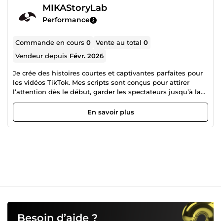
MIKAStoryLab
Performance
Commande en cours
0
Vente au total
0
Vendeur depuis
Févr. 2026
Je crée des histoires courtes et captivantes parfaites pour
les vidéos TikTok. Mes scripts sont conçus pour attirer
l’attention dès le début, garder les spectateurs jusqu’à la
fin et augmenter les vues. Que ce soit pour : histoires
d’amour histoires mystérieuses histoires choquantes
En savoir plus
storytelling avec retournement de situation Je vous fournis
des histoires prêtes à être utilisées dans vos vidéos. Mon
objectif : vous aider à créer du contenu qui capte
l’attention et génère plus d’engagement.
Besoin d’aide ?