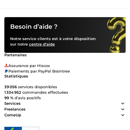
résultat ✅ Ciblage précis pour toucher les bonnes
personnes au bon moment ✅ Scaling des campagnes qui
fonctionnent pour augmenter vos ventes 🎯 Mon objectif :
Transformer votre budget publicitaire en véritable
machine à générer des clients. Je travaille avec : ✔️ E-
Besoin d’aide ?
commerçants ✔️ Coachs et formateurs ✔️ Entreprises
locales ✔️ Marques et entrepreneurs 🔥 Si vous souhaitez
Notre service clients est à votre disposition
plus de visibilité, plus de prospects et plus de ventes, je
sur notre
centre d’aide
serai ravi de vous accompagner. 📩 Contactez-moi et
discutons de votre projet !
Partenaires
Assurance par Hiscox
Paiements par PayPal Braintree
Statistiques
39 056
services disponibles
1 334 952
commandes effectuées
99 %
d’avis positifs
Services
Freelances
ComeUp