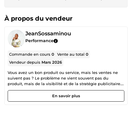
À propos du vendeur
JeanSossaminou
Performance
Commande en cours
0
Vente au total
0
Vendeur depuis
Mars 2026
Vous avez un bon produit ou service, mais les ventes ne
suivent pas ? Le problème ne vient souvent pas du
produit, mais de la visibilité et de la stratégie publicitaire.
Je suis Media Buyer spécialisé dans la création et
l’optimisation de campagnes publicitaires rentables pour
En savoir plus
aider les entreprises, coachs et e-commerçants à attirer
plus de clients et augmenter leurs ventes. 💡 Ce que je
peux faire pour vous : ✅ Création et gestion de campagnes
Facebook Ads / Instagram Ads ✅ Mise en place de
stratégies publicitaires rentables ✅ Analyse et
optimisation des campagnes pour réduire le coût par